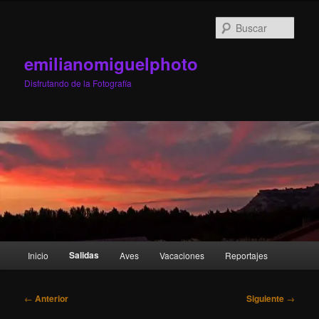
Ir
al
Busc
contenido
principal
emilianomiguelphoto
Disfrutando de la Fotografía
Menú
Salidas
Inicio
Aves
Vacaciones
Reportajes
principal
Navegación
←
Anterior
Siguiente
→
de