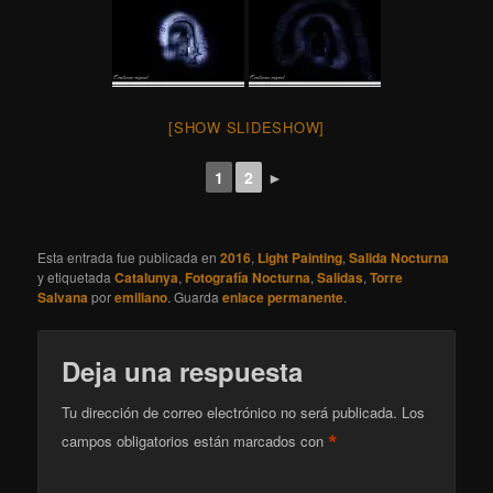
[SHOW SLIDESHOW]
1
2
►
Esta entrada fue publicada en
2016
,
Light Painting
,
Salida Nocturna
y etiquetada
Catalunya
,
Fotografía Nocturna
,
Salidas
,
Torre
Salvana
por
emiliano
. Guarda
enlace permanente
.
Deja una respuesta
Tu dirección de correo electrónico no será publicada.
Los
*
campos obligatorios están marcados con