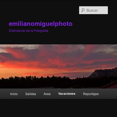
Ir
al
Busc
contenido
principal
emilianomiguelphoto
Disfrutando de la Fotografía
Menú
Vacaciones
Inicio
Salidas
Aves
Reportajes
principal