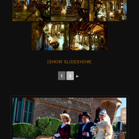
[SHOW SLIDESHOW]
1
2
►