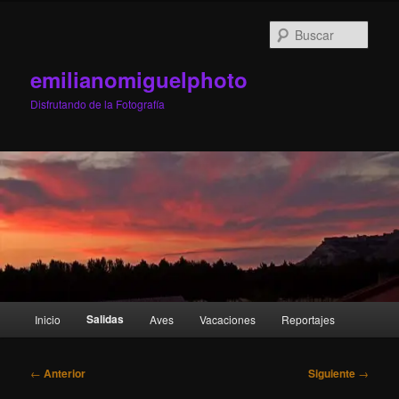
Ir
al
Busc
contenido
principal
emilianomiguelphoto
Disfrutando de la Fotografía
Menú
Salidas
Inicio
Aves
Vacaciones
Reportajes
principal
Navegación
←
Anterior
Siguiente
→
de