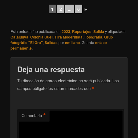
1
2
...
6
►
Esta entrada fue publicada en
2023
,
Reportajes
,
Salida
y etiquetada
Catalunya
,
Colònia Güell
,
Fira Modernista
,
Fotografía
,
Grup
fotogràfic "El Gra"
,
Salidas
por
emiliano
. Guarda
enlace
permanente
.
Deja una respuesta
Tu dirección de correo electrónico no será publicada.
Los
*
campos obligatorios están marcados con
*
Comentario