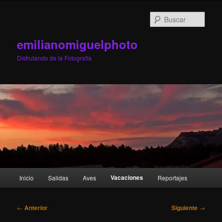
Ir
al
Busc
contenido
principal
emilianomiguelphoto
Disfrutando de la Fotografía
Menú
Vacaciones
Inicio
Salidas
Aves
Reportajes
principal
Navegación
←
Anterior
Siguiente
→
de