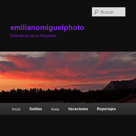
Ir
al
Busc
contenido
principal
emilianomiguelphoto
Disfrutando de la Fotografía
Menú
Salidas
Vacaciones
Reportajes
Inicio
Aves
principal