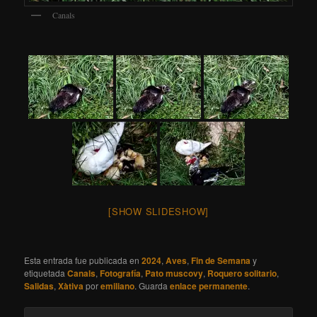
Canals
[SHOW SLIDESHOW]
Esta entrada fue publicada en
2024
,
Aves
,
Fin de Semana
y
etiquetada
Canals
,
Fotografía
,
Pato muscovy
,
Roquero solitario
,
Salidas
,
Xàtiva
por
emiliano
. Guarda
enlace permanente
.