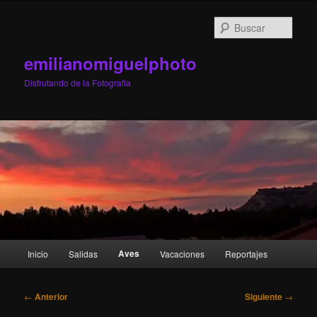
Ir
al
Busc
contenido
principal
emilianomiguelphoto
Disfrutando de la Fotografía
Menú
Aves
Inicio
Salidas
Vacaciones
Reportajes
principal
Navegación
←
Anterior
Siguiente
→
de