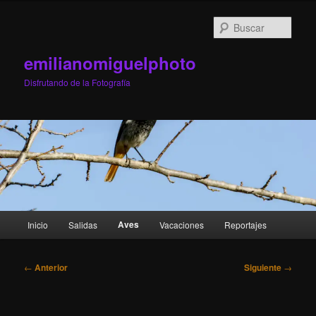
Ir
al
Busc
contenido
principal
emilianomiguelphoto
Disfrutando de la Fotografía
Menú
Aves
Inicio
Salidas
Vacaciones
Reportajes
principal
Navegación
←
Anterior
Siguiente
→
de
entradas