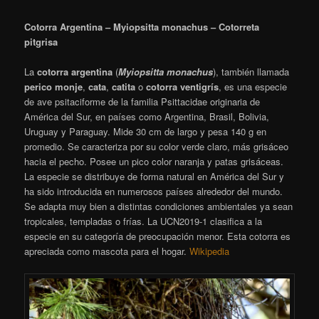
Cotorra Argentina – Myiopsitta monachus – Cotorreta
pitgrisa
La
cotorra argentina
(
Myiopsitta monachus
),
también llamada
perico monje
,
cata
,
catita
o
cotorra ventigrís
, es una especie
de ave psitaciforme de la familia Psittacidae originaria de
América del Sur, en países como Argentina, Brasil, Bolivia,
Uruguay y Paraguay. Mide 30 cm de largo y pesa 140 g en
promedio. Se caracteriza por su color verde claro, más grisáceo
hacia el pecho. Posee un pico color naranja y patas grisáceas.
La especie se distribuye de forma natural en América del Sur y
ha sido introducida en numerosos países alrededor del mundo.
Se adapta muy bien a distintas condiciones ambientales ya sean
tropicales, templadas o frías. La UCN2019-1 clasifica a la
especie en su categoría de preocupación menor. Esta cotorra es
apreciada como mascota para el hogar.
Wikipedia