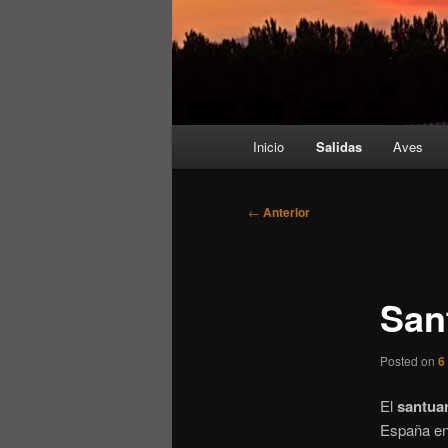
Menú
Inicio
Salidas
Aves
principal
Navegación
←
Anterior
de
entradas
San
Posted on
6
El
santuar
España en