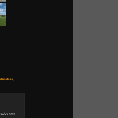
aturaleza
,
cados con