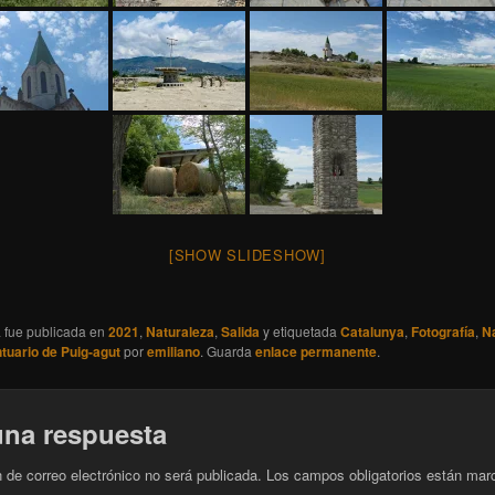
[SHOW SLIDESHOW]
a fue publicada en
2021
,
Naturaleza
,
Salida
y etiquetada
Catalunya
,
Fotografía
,
N
tuario de Puig-agut
por
emiliano
. Guarda
enlace permanente
.
una respuesta
n de correo electrónico no será publicada.
Los campos obligatorios están mar