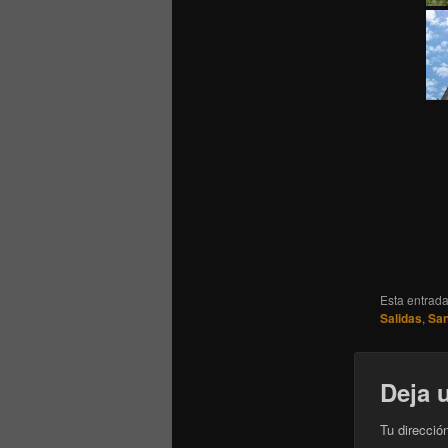
Esta entrad
Salidas
,
San
Deja 
Tu direcció