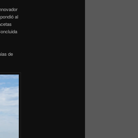
innovador
spondió al
acetas
Concluida
uias de