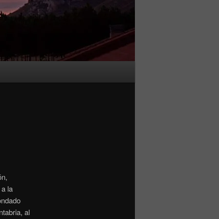
ón,
 a la
condado
tabria, al