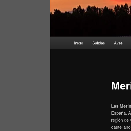
Menú
Inicio
Salidas
Aves
principal
Mer
Las Meri
España. An
región de 
castellano