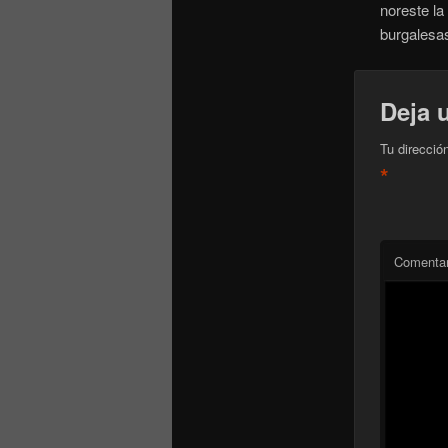
noreste la
burgalesa
Deja 
Tu direcció
*
Comentar