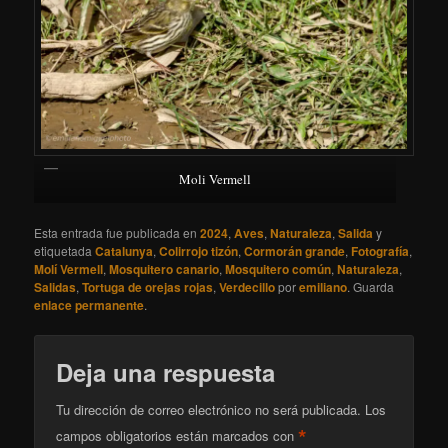
Moli Vermell
Esta entrada fue publicada en
2024
,
Aves
,
Naturaleza
,
Salida
y
etiquetada
Catalunya
,
Colirrojo tizón
,
Cormorán grande
,
Fotografía
,
Molí Vermell
,
Mosquitero canario
,
Mosquitero común
,
Naturaleza
,
Salidas
,
Tortuga de orejas rojas
,
Verdecillo
por
emiliano
. Guarda
enlace permanente
.
Deja una respuesta
Tu dirección de correo electrónico no será publicada.
Los
*
campos obligatorios están marcados con