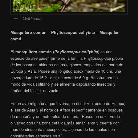
Moli Vermell
Mosquitero común – Phylloscopus collybita – Mosquiter
comú
El
mosquitero común
(
Phylloscopus collybita
)
​ es una
especie de ave paseriforme de la familia Phylloscopidae propia
de los bosques abiertos de las regiones templadas del norte de
Europa y Asia. Posee una longitud aproximada de 10 cm, una
envergadura de 15-21 cm, un peso de 6-9 g. Acostumbra un
modo de vida solitario y se alimenta capturando insectos y
arañas del follaje, en vuelo.
Es un ave migratoria que inverna en el sur y el oeste de Europa,
el sur de Asia y el norte de África específicamente en bosques
de montaña y en matorrales de umbría.
​ Posee un color verde
oliváceo con una zona cefálica más amarillenta y cuenta con
más de cincuenta subespecies, algunas de las cuales son
consideradas especies en sí.