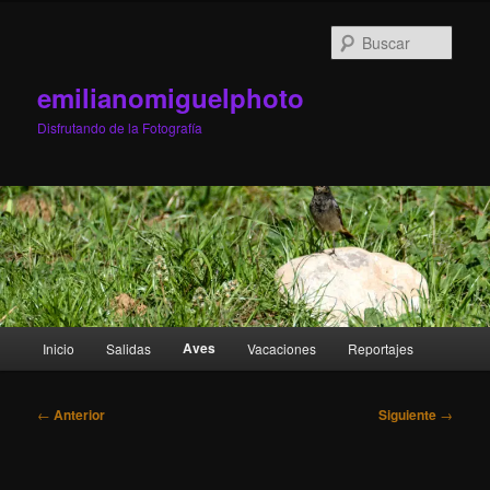
Ir
al
Busc
contenido
principal
emilianomiguelphoto
Disfrutando de la Fotografía
Menú
Aves
Inicio
Salidas
Vacaciones
Reportajes
principal
Navegación
←
Anterior
Siguiente
→
de
entradas