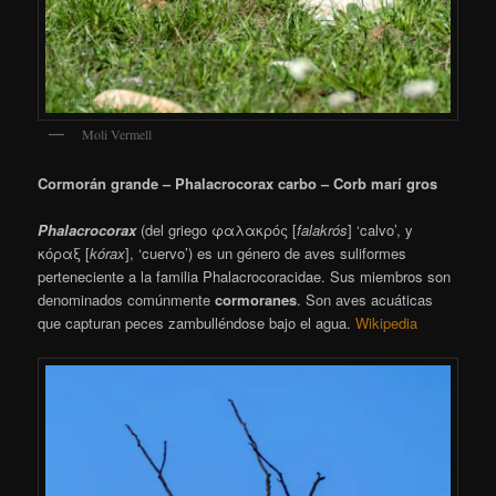
Moli Vermell
Cormorán grande – Phalacrocorax carbo – Corb marí gros
Phalacrocorax
(del griego φαλακρός [
falakrós
] ‘calvo’, y
κόραξ [
kórax
], ‘cuervo’) es un género de aves suliformes
perteneciente a la familia Phalacrocoracidae.
Sus miembros son
denominados comúnmente
cormoranes
. Son aves acuáticas
que capturan peces zambulléndose bajo el agua.
Wikipedia