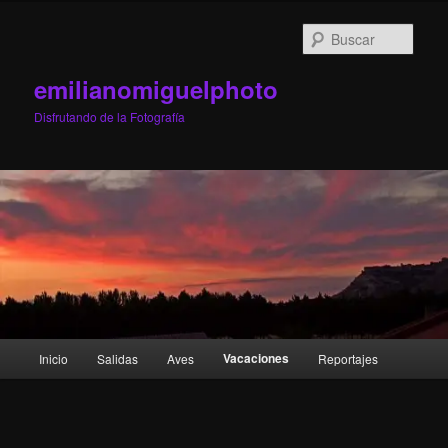
Ir
al
Busc
contenido
principal
emilianomiguelphoto
Disfrutando de la Fotografía
Menú
Vacaciones
Inicio
Salidas
Aves
Reportajes
principal