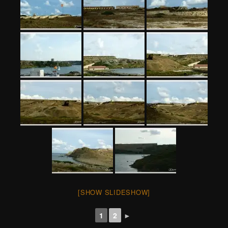
[SHOW SLIDESHOW]
1
2
►