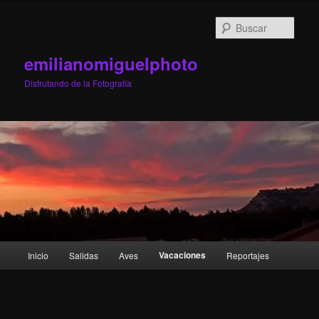
Ir
al
Busc
contenido
principal
emilianomiguelphoto
Disfrutando de la Fotografía
Menú
Vacaciones
Inicio
Salidas
Aves
Reportajes
principal