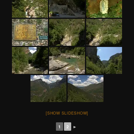
[SHOW SLIDESHOW]
1
2
►