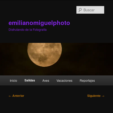
Ir
al
Busc
contenido
principal
emilianomiguelphoto
Disfrutando de la Fotografía
Menú
Salidas
Inicio
Aves
Vacaciones
Reportajes
principal
Navegación
←
Anterior
Siguiente
→
de
entradas