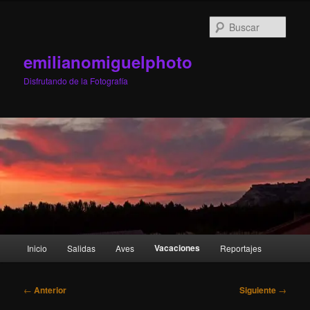
Ir
al
Busc
contenido
principal
emilianomiguelphoto
Disfrutando de la Fotografía
Menú
Vacaciones
Inicio
Salidas
Aves
Reportajes
principal
Navegación
←
Anterior
Siguiente
→
de