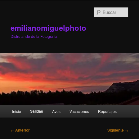
Ir
al
Busc
contenido
principal
emilianomiguelphoto
Disfrutando de la Fotografía
Menú
Salidas
Inicio
Aves
Vacaciones
Reportajes
principal
Navegación
←
Anterior
Siguiente
→
de