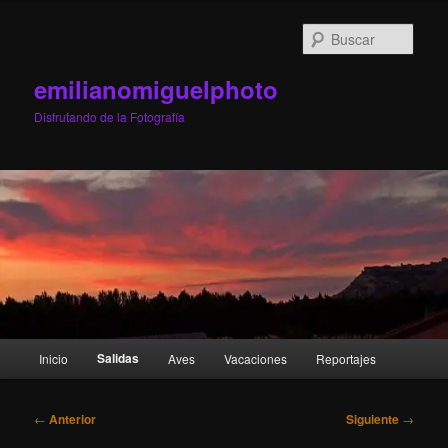
Ir
al
Busc
contenido
principal
emilianomiguelphoto
Disfrutando de la Fotografía
Menú
Salidas
Inicio
Aves
Vacaciones
Reportajes
principal
Navegación
←
Anterior
Siguiente
→
de