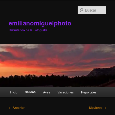
Ir
al
Busc
contenido
principal
emilianomiguelphoto
Disfrutando de la Fotografía
Menú
Salidas
Inicio
Aves
Vacaciones
Reportajes
principal
Navegación
←
Anterior
Siguiente
→
de