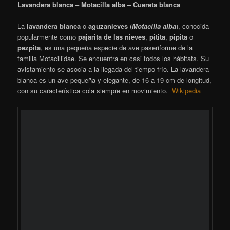
Lavandera blanca – Motacilla alba – Cuereta blanca
La
lavandera blanca
o
aguzanieves
(
Motacilla alba
), conocida
popularmente como
pajarita de las nieves
,
pitita
,
pipita
o
pezpita
​, es una pequeña especie de ave paseriforme de la
familia Motacillidae. Se encuentra en casi todos los hábitats. Su
avistamiento se asocia a la llegada del tiempo frío. La lavandera
blanca es un ave pequeña y elegante, de 16 a 19 cm de longitud,
con su característica cola siempre en movimiento.
Wikipedia
Adrada de Haza
[SHOW SLIDESHOW]