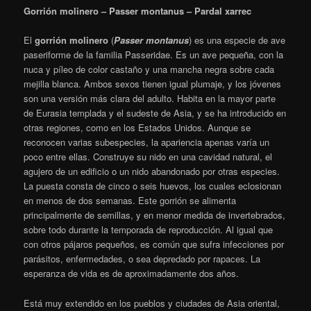
Gorrión molinero – Passer montanus – Pardal xarrec
El
gorrión molinero
(
Passer montanus
)
es una especie de ave
paseriforme de la familia Passeridae. Es un ave pequeña, con la
nuca y píleo de color castaño y una mancha negra sobre cada
mejilla blanca. Ambos sexos tienen igual plumaje, y los jóvenes
son una versión más clara del adulto. Habita en la mayor parte
de Eurasia templada y el sudeste de Asia, y se ha introducido en
otras regiones, como en los Estados Unidos. Aunque se
reconocen varias subespecies, la apariencia apenas varía un
poco entre ellas. Construye su nido en una cavidad natural, el
agujero de un edificio o un nido abandonado por otras especies.
La puesta consta de cinco o seis huevos, los cuales eclosionan
en menos de dos semanas. Este gorrión se alimenta
principalmente de semillas, y en menor medida de invertebrados,
sobre todo durante la temporada de reproducción. Al igual que
con otros pájaros pequeños, es común que sufra infecciones por
parásitos, enfermedades, o sea depredado por rapaces. La
esperanza de vida es de aproximadamente dos años.
Está muy extendido en los pueblos y ciudades de Asia oriental,