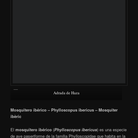
Adrada de Haza
Triguero – Emberiza calandra – Cruixidell
El
triguero
(
Emberiza calandra
) es una especie de ave
paseriforme de la familia Emberizidae, que se distribuye por
buena parte del Viejo Mundo.
Wikipedia