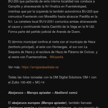
BU-200 que partiendo de esta misma localidad nos conduce a
Campillo y atravesando la N-I finaliza en Fuentelcésped,
mientras que por la izquierda la también autonómica BU-203 que
comunica Fuentecén con Moradillo hasta alcanzar Pardilla en la
N-I. La carretera local BU-V-2031 comunica ambas atravesando
el cauce y continuando hasta Castrillo de la Vega en la N-122.
Forma parte del partido judicial de Aranda de Duero.
El término municipal confina al norte con el municipio de Haza
(territorio principal), al este con Hontangas, al sur con La
Sequera de Haza y el exclave de Haza de Páramo de Corcos, y
al oeste con Fuentemolinos.
Wikipedia
Ver más.
https://amigosdeadrada.es
Todas las fotos tomadas con la OM Digital Solutions OM-1 con
el Zuiko 100-400 + MC-14
Abejaruco – Merops apiaster – Abellerol comú
El
abejaruco europeo
(
Merops apiaster
), también llamado
abejaruco común
o simplemente
abejaruco
, es una especie de