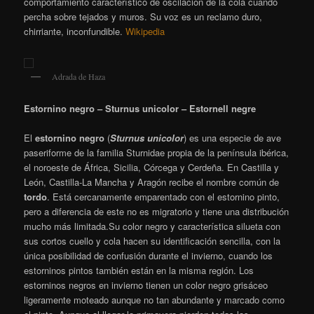
comportamiento característico de oscilación de la cola cuando
percha sobre tejados y muros. Su voz es un reclamo duro,
chirriante, inconfundible.
Wikipedia
Adrada de Haza
Estornino negro – Sturnus unicolor – Estornell negre
El
estornino negro
(
Sturnus unicolor
) es una especie de ave
paseriforme de la familia Sturnidae propia de la península ibérica,
el noroeste de África, Sicilia, Córcega y Cerdeña. En Castilla y
León, Castilla-La Mancha y Aragón recibe el nombre común de
tordo
. Está cercanamente emparentado con el estornino pinto,
pero a diferencia de este no es migratorio y tiene una distribución
mucho más limitada.Su color negro y característica silueta con
sus cortos cuello y cola hacen su identificación sencilla, con la
única posibilidad de confusión durante el invierno, cuando los
estorninos pintos también están en la misma región. Los
estorninos negros en invierno tienen un color negro grisáceo
ligeramente moteado aunque no tan abundante y marcado como