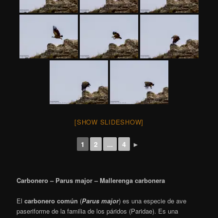
[SHOW SLIDESHOW]
1
2
...
4
►
Carbonero – Parus major – Mallerenga carbonera
El
carbonero común
(
Parus major
) es una especie de ave
paseriforme de la familia de los páridos (Paridae). Es una