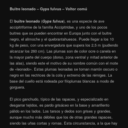
Buitre leonado – Gyps fulvus – Voltor comú
El
buitre leonado
(
Gyps fulvus
),​ es una especie de ave
accipitriforme de la familia Accipitridae,
y uno de los pocos
buitres que se pueden encontrar en Europa junto con el buitre
negro, el alimoche y el quebrantahuesos. Puede llegar a los 10
kg de peso, con una envergadura que supera los 2,5 m (pudiendo
alcanzar los 260 cm). Las plumas son de color ocre o canela en
la mayor parte del cuerpo (dorso, zona ventral y mitad anterior de
las alas), siendo este el motivo de su nombre común con el mote
de «leonado». Estas plumas leonadas se tornan marrón oscuro o
negro en las rectrices de la cola y extremo de las rémiges. La
base del cuello está rodeada por filoplumas blancas a modo de
gorguera.
El pico ganchudo, típico de las rapaces, y especializado en
desgarrar tejidos, es pardo grisáceo en la base y amarillento
pálido en los lados. Los tarsos y dedos son grises y grandes,
aunque mucho más débiles que los de otras grandes rapaces,
siendo las uñas cortas y romas. Esta circunstancia, a la que hay