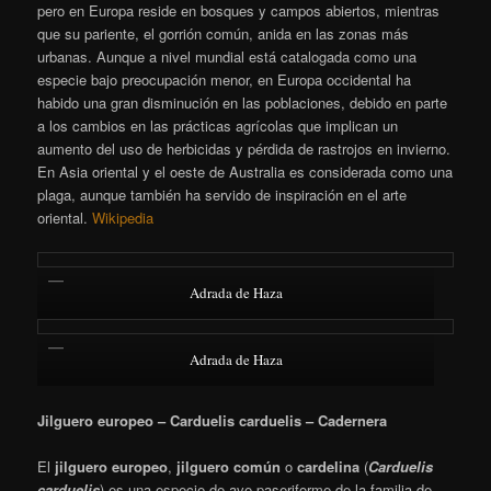
pero en Europa reside en bosques y campos abiertos, mientras
que su pariente, el gorrión común, anida en las zonas más
urbanas. Aunque a nivel mundial está catalogada como una
especie bajo preocupación menor, en Europa occidental ha
habido una gran disminución en las poblaciones, debido en parte
a los cambios en las prácticas agrícolas que implican un
aumento del uso de herbicidas y pérdida de rastrojos en invierno.
En Asia oriental y el oeste de Australia es considerada como una
plaga, aunque también ha servido de inspiración en el arte
oriental.
Wikipedia
Adrada de Haza
Adrada de Haza
Jilguero europeo – Carduelis carduelis – Cadernera
El
jilguero europeo
,
jilguero común
o
cardelina
​ (
Carduelis
carduelis
) es una especie de ave paseriforme de la familia de