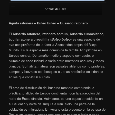
Adrada de Haza
Aguila ratonera – Buteo buteo – Busardo ratonero
El
busardo ratonero
,
​
ratonero común
,
busardo euroasiático,
águila ratonera
​ o
aguililla
(
Buteo buteo
) es una especie de
ave accipitriforme de la familia Accipitridae propia del Viejo
Mundo. Es la especie más común de la familia Accipitridae en
Europa central. De tamaño medio y aspecto compacto, el
plumaje de cada individuo varía entre marrones oscuros y tonos
blancos. Su hábitat natural son paisajes abiertos como praderas,
campos y brezales con bosques o zonas arboladas colindantes
en los que construir su nido.
El área de distribución del busardo ratonero comprende la
práctica totalidad de Europa continental, con la excepción del
norte de Escandinavia. Asimismo, es una especie residente en
el Cáucaso y norte de Turquía e Irán. Solo una parte de la
población es migradora. En verano está presente en la estepa de
Rusia; en invierno, dichas poblaciones migran a India y norte,