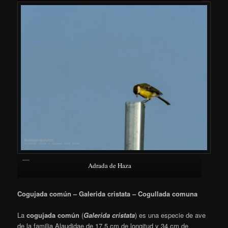
Adrada de Haza
Cogujada común – Galerida cristata – Cogullada comuna
La
cogujada común
(
Galerida cristata
) es una especie de ave
de la familia Alaudidae de 17,5 cm de longitud y 34 cm de