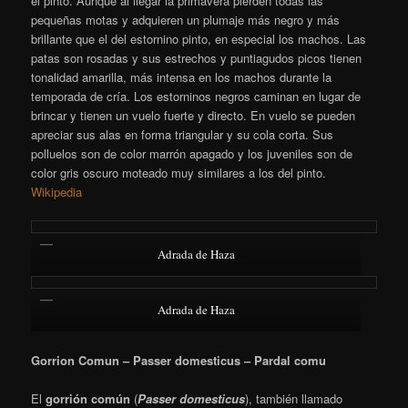
el pinto. Aunque al llegar la primavera pierden todas las
pequeñas motas y adquieren un plumaje más negro y más
brillante que el del estornino pinto, en especial los machos. Las
patas son rosadas y sus estrechos y puntiagudos picos tienen
tonalidad amarilla, más intensa en los machos durante la
temporada de cría. Los estorninos negros caminan en lugar de
brincar y tienen un vuelo fuerte y directo. En vuelo se pueden
apreciar sus alas en forma triangular y su cola corta. Sus
polluelos son de color marrón apagado y los juveniles son de
color gris oscuro moteado muy similares a los del pinto.
Wikipedia
Adrada de Haza
Adrada de Haza
Gorrion Comun – Passer domesticus – Pardal comu
El
gorrión común
(
Passer domesticus
), también llamado