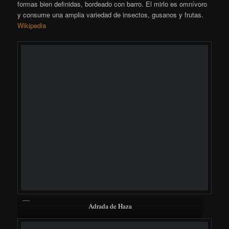
[SHOW SLIDESHOW]
Paloma torcaz – Columba palumbus – Tudó
La
paloma torcaz
o simplemente
torcaz
(
Columba palumbus
)​
es una especie de ave columbiforme de la familia Columbidae
muy extendida en la Europa templada, el norte de África y
Oriente Medio.
Wikipedi
a