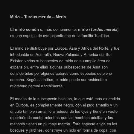
Wikipedia
Adrada de Haza
Adrada de Haza
Mosquitero ibérico – Phylloscopus ibericus – Mosquiter
ibèric
El
mosquitero ibérico
(
Phylloscopus ibericus
) es una especie
de ave paseriforme de la familia Phylloscopidae que habita en la
península ibérica y África. Es un pájaro de pequeño tamaño, con
las partes superiores de su cuerpo de tonos verdosos y las
inferiores y la cara amarillentas. Su apariencia es muy similar al
mosquitero común, pero de colores más vivos. Su alimentación
es principalmente insectívora.
Wikipedia
Adrada de Haza