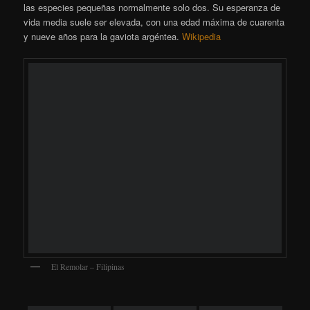
El Remolar – Filipinas
Gorrion Comun – Passer domesticus – Pardal comu
El
gorrión común
(
Passer domesticus
), también llamado
pardal
​ o
chilero
,
​ es una especie de ave paseriforme de la
familia Passeridae. Está adaptado al hábitat urbano hasta el
punto de ser el pájaro más frecuente y conocido en esas áreas,
aunque en términos absolutos el pinzón es más abundante. Vive
como comensal del ser humano. Es originario de Eurasia y el
Norte de África, pero actualmente se encuentra distribuido por
áreas urbanas en las zonas templadas de casi todo el mundo,
pues ha sido introducido por el ser humano en el resto de los
continentes excepto en la Antártida.
Wikipedia