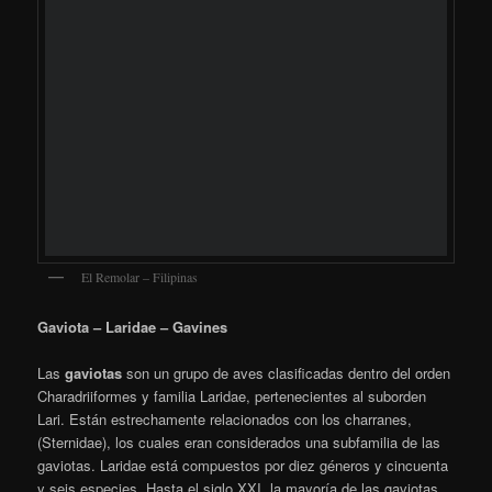
[SHOW SLIDESHOW]
Gaviota reidora – Chroicocephalus ridibundus – Gavina
vulgar
La
gaviota reidora
(
Chroicocephalus ridibundus
, antes
Larus
ridibundus
) es una especie de ave caradriforme de la familia
Laridae. Durante el verano, el plumaje de la cabeza es de color