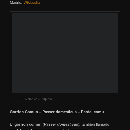
criado en cautividad debido a su alegre canto, el cual está
compuesto por trinos que para algunos autores son parecidos a
los de los canarios. Se le conocen dos códigos de canto a nivel
de concurso en España, el canto limpio y el canto campero: de
entre todas sus subespecies, el parva es el mejor dotado para el
canto, según la gran mayoría de aficionados al canto del jilguero.
Wikipedia