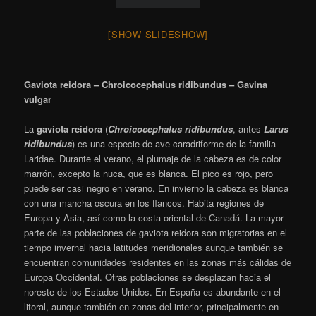
El Remolar – Filipinas
Jilguero europeo – Carduelis carduelis – Cadernera
El
jilguero europeo
,
jilguero común
o
cardelina
​ (
Carduelis
carduelis
) es una especie de ave paseriforme de la familia de
los fringílidos que habita en el Paleártico occidental, tanto en
Europa como en el Norte de África y parte de Asia Occidental.
En España había en 2003 alrededor de 2,8 millones de
ejemplares.
​ Es un ave granívora, que se alimenta de semillas de
girasol, trigo, algunos insectos en la estación de cría y sobre
todo de las semillas de los cardos. Desde tiempos antiguos es