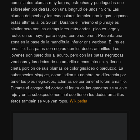
[SHOW SLIDESHOW]
1
2
►
Garza Real – Ardea cinerea – Bernat pescaire
La
garza real
(
Ardea cinerea
)
​ o
airón
​ es una especie de ave
pelecaniforme de la familia Ardeidae propia de Eurasia y África.
Es un ave acuática esbelta y de gran tamaño, de largos cuello y
patas, con plumaje principalmente gris. Habita en ríos, lagos y
todo tipo de humedales de agua dulce y salobre. Es sedentaria
en las regiones templadas, pero muchas poblaciones migran a