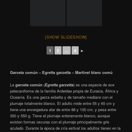
coronilla dos plumas muy largas, estrechas y puntiagudas que
sobresalen por detrás, con una longitud de unos 15
cm. Las
plumas del pecho y las escapulares también son largas llegando
estas últimas a los 20
cm. Durante el invierno el plumaje es
similar pero con las escapulares más cortas. pico es largo y
recto, en su mayor parte negro, como su lorum. Presenta una
zona en la base de la mandíbula inferior gris verdosa. El iris es
amarillo. Las patas son negras con los dedos amarillos. Los
jóvenes son parecidos al adulto, pero con las patas negruzcas
verdosas y los dedos de un amarillo menos intenso. y tienen
cierta porción de sus plumas de color grisáceo o parduzco.
La
subespecies
nigripes
, como indica su nombre, se diferencia por
tener los pies negruzcos, además de por tener el lorum amarillo.
Durante el apogeo del cortejo el lorum de las garcetas se vuelve
rojo y en la subespecie nominal que tienen los dedos amarillos
éstos también se vuelven rojos.
Wikipedia
El Remolar – Filipinas