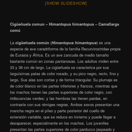
[SHOW SLIDESHOW]
Cigüeñuela comun – Himantopus himantopus – Camallarga
comú
La
cigüeñuela común
​ (
Himantopus himantopus
) es una
especie de ave caradriforme de la familia Recurvirostridae propia
de Eurasia y África. Es un ave zancuda de medio tamaño
bastante común en zonas pantanosas. Los adultos miden entre
33 y 36
cm de largo.
La cigüeñuela se caracteriza por sus
larguísimas patas de color rosado, y su pico negro, recto, fino y
largo. Sus alas son cortas y de forma triangular. Su plumaje es
de color blanco en las partes inferiores y flancos, mientras que
los machos tienen las partes superiores de color negro, con
iridiscencias verdes; y las hembras las tienen pardas, en
contraste con sus rémiges negras. Ambos sexos presentan una
mancha negra en el píleo y parte posterior del cuello de
extensión variable, que se reduce en invierno y puede llegar a
desaparecer, especialmente en los machos. Los juveniles
presentan las partes superiores de color parduzco jaspeado y