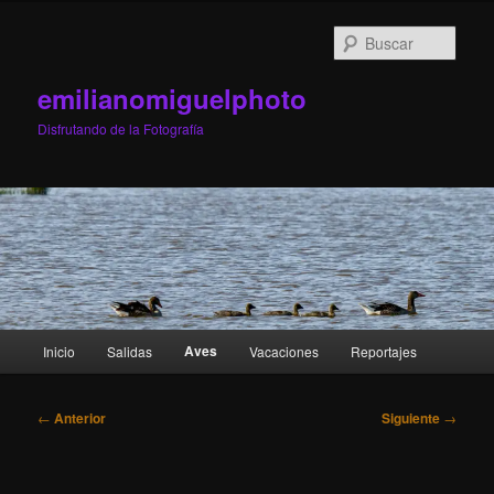
Ir
al
Busc
contenido
principal
emilianomiguelphoto
Disfrutando de la Fotografía
Menú
Aves
Inicio
Salidas
Vacaciones
Reportajes
principal
Navegación
←
Anterior
Siguiente
→
de
entradas