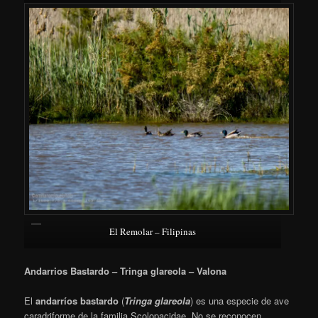
El Remolar – Filipinas
Andarrios Bastardo – Tringa glareola – Valona
El
andarríos bastardo
​ (
Tringa glareola
) es una especie de ave
caradriforme de la familia Scolopacidae.
​ No se reconocen