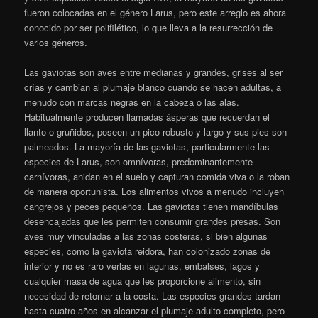
marrón, excepto la nuca, que es blanca. El pico es rojo, pero
puede ser casi negro en verano. En invierno la cabeza es blanca
con una mancha oscura en los flancos.
Habita regiones de
Europa y Asia, así como la costa oriental de Canadá. La mayor
parte de las poblaciones de gaviota reidora son migratorias en el
tiempo invernal hacia latitudes meridionales aunque también se
encuentran comunidades residentes en las zonas más cálidas de
Europa Occidental. Otras poblaciones se desplazan hacia el
noreste de los Estados Unidos. En España es abundante en el
litoral, aunque también en zonas del interior, principalmente en
Madrid.
Wikipedia