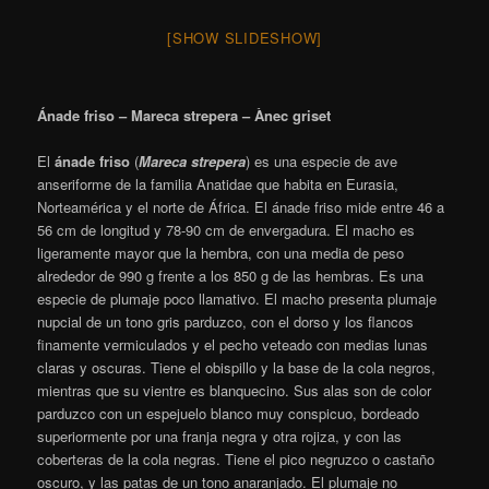
[SHOW SLIDESHOW]
Ánade friso – Mareca strepera – Ànec griset
El
ánade friso
(
Mareca strepera
) es una especie de ave
anseriforme de la familia Anatidae que habita en Eurasia,
Norteamérica y el norte de África. El ánade friso mide entre 46 a
56 cm de longitud y 78-90 cm de envergadura. El macho es
ligeramente mayor que la hembra, con una media de peso
alrededor de 990 g frente a los 850 g de las hembras.
Es una
especie de plumaje poco llamativo. El macho presenta plumaje
nupcial de un tono gris parduzco, con el dorso y los flancos
finamente vermiculados y el pecho veteado con medias lunas
claras y oscuras. Tiene el obispillo y la base de la cola negros,
mientras que su vientre es blanquecino. Sus alas son de color
parduzco con un espejuelo blanco muy conspicuo, bordeado
superiormente por una franja negra y otra rojiza, y con las
coberteras de la cola negras. Tiene el pico negruzco o castaño
oscuro, y las patas de un tono anaranjado. El plumaje no