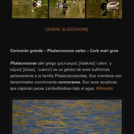
[SHOW SLIDESHOW]
Cormorán grande – Phalacrocorax carbo – Corb marí gros
Phalacrocorax
(del griego φαλακρός [
falakrós
] ‘calvo’, y
κόραξ [
kórax
], ‘cuervo’) es un género de aves suliformes
perteneciente a la familia Phalacrocoracidae.
Sus miembros son
denominados comúnmente
cormoranes
. Son aves acuáticas
que capturan peces zambulléndose bajo el agua.
Wikipedia