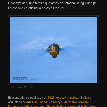
Geoemydidae, una familia que antes se llamaba Bataguridae.[2]
La especie es originaria de Asia Oriental.
Molí Vermell
Esta entrada fue publicada en
2025
,
Aves
,
Naturaleza
,
Salida
y
etiquetada
Ánade Real
,
Aves
,
Catalunya
,
Cormorán grande
,
Fotografía
,
Gallineta común
,
Garza Real
,
Molí Vermell
,
Naturaleza
,