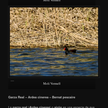
Molí Vermell
Garza Real – Ardea cinerea – Bernat pescaire
La
garza real
(
Ardea cinerea
)
​ o
airón
​ es una especie de ave