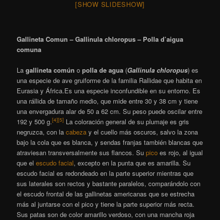
[SHOW SLIDESHOW]
Gallineta Comun – Gallinula chloropus – Polla d’aigua
comuna
La
gallineta común
o
polla de agua
(
Gallinula chloropus
)
​ es
una especie de ave gruiforme de la familia Rallidae que habita en
Eurasia y África.Es una especie inconfundible en su entorno. Es
una rállida de tamaño medio, que mide entre 30 y 38 cm y tiene
una envergadura alar de 50 a 62 cm. Su peso puede oscilar entre
[
4
]
[
5
]
192 y 500 g.
​ La coloración general de su plumaje es gris
negruzca, con la
cabeza
y el cuello más oscuros, salvo la zona
bajo la cola que es blanca, y sendas franjas también blancas que
atraviesan transversalmente sus flancos. Su
pico
es rojo, al igual
que el
escudo facial
, excepto en la punta que es amarilla. Su
escudo facial es redondeado en la parte superior mientras que
sus laterales son rectos y bastante paralelos, comparándolo con
el escudo frontal de las gallinetas americanas que se estrecha
más al juntarse con el pico y tiene la parte superior más recta.
Sus patas son de color amarillo verdoso, con una mancha roja