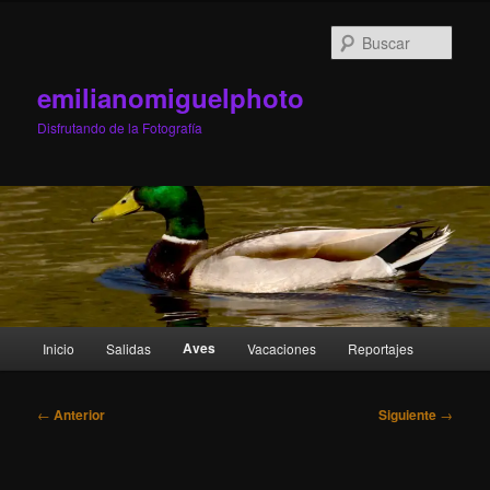
Ir
al
Busc
contenido
principal
emilianomiguelphoto
Disfrutando de la Fotografía
Menú
Aves
Inicio
Salidas
Vacaciones
Reportajes
principal
Navegación
←
Anterior
Siguiente
→
de
entradas