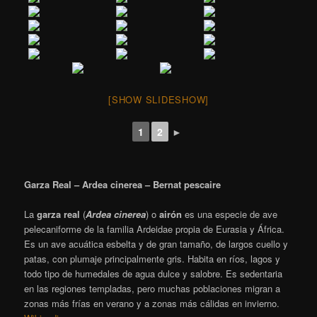
[SHOW SLIDESHOW]
1
2
►
Garza Real – Ardea cinerea – Bernat pescaire
La
garza real
(
Ardea cinerea
)
​ o
airón
​ es una especie de ave
pelecaniforme de la familia Ardeidae propia de Eurasia y África.
Es un ave acuática esbelta y de gran tamaño, de largos cuello y
patas, con plumaje principalmente gris. Habita en ríos, lagos y
todo tipo de humedales de agua dulce y salobre. Es sedentaria
en las regiones templadas, pero muchas poblaciones migran a
zonas más frías en verano y a zonas más cálidas en invierno.