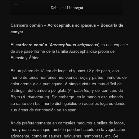
Delta del Llobregat
Carricero común – Acrocephalus scirpaceus – Boscarla de
canyar
El
carricero común
(
Acrocephalus scirpaceus
)
es una especie
de ave paseriforme de la familia Acrocephalidae propia de
Eurasia y África.
Es un pájaro de 13 cm de longitud y unos 12 g de peso, con
manto de tonos marrones monótonos, ceja y partes inferiores de
color crema y ala puntiaguda. A simple vista es muy difícil de
distinguir del carricero políglota (
A. palustris
) y del carricero de
Blyth (
A. dumetorum
). Sin embargo, en la mano o escuchando
su canto son fácilmente distinguibles en aquellos lugares donde
sus áreas de distribución se solapan.
Anida preferentemente en carrizales maduros a orillas de lagos,
ríos y canales aunque también pueden hacerlo en la vegetación
adyacente, como en sauces, salgueras, mimbreras, etc. Se