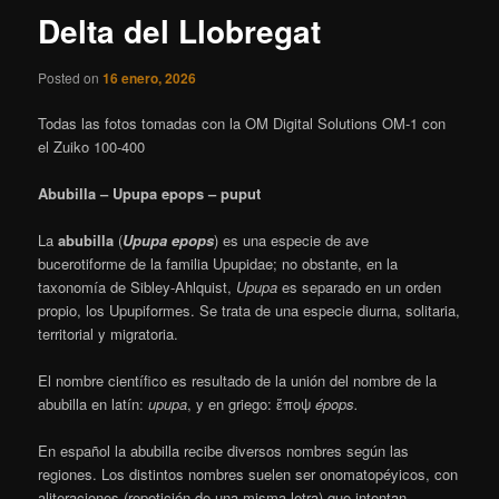
Delta del Llobregat
Posted on
16 enero, 2026
Todas las fotos tomadas con la OM Digital Solutions OM-1 con
el Zuiko 100-400
Abubilla – Upupa epops – puput
La
abubilla
(
Upupa epops
) es una especie de ave
bucerotiforme de la familia Upupidae; no obstante, en la
taxonomía de Sibley-Ahlquist,
Upupa
es separado en un orden
propio, los Upupiformes. Se trata de una especie diurna, solitaria,
territorial y migratoria.
El nombre científico es resultado de la unión del nombre de la
abubilla en latín:
upupa
, y en griego: ἔποψ
épops.
En español la abubilla recibe diversos nombres según las
regiones.
Los distintos nombres suelen ser onomatopéyicos, con
aliteraciones (repetición de una misma letra) que intentan