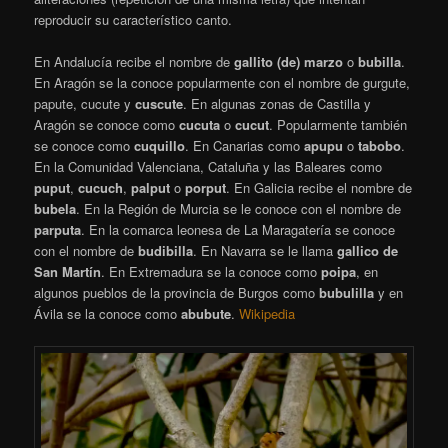
reproducir su característico canto.
En Andalucía recibe el nombre de
gallito (de) marzo
o
bubilla
.
En Aragón se la conoce popularmente con el nombre de gurgute,
papute, cucute y
cuscute
. En algunas zonas de Castilla y
Aragón se conoce como
cucuta
o
cucut
. Popularmente también
se conoce como
cuquillo
. En Canarias como
apupu
o
tabobo
.
En la Comunidad Valenciana, Cataluña y las Baleares como
puput
,
cucuch
,
palput
o
porput
. En Galicia recibe el nombre de
bubela
. En la Región de Murcia se le conoce con el nombre de
parputa
. En la comarca leonesa de La Maragatería se conoce
con el nombre de
budibilla
. En Navarra se le llama
gallico de
San Martín
. En Extremadura se la conoce como
poipa
, en
algunos pueblos de la provincia de Burgos como
bubulilla
y en
Ávila se la conoce como
abubute
.
Wikipedia