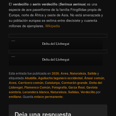
El
verdecillo
o
serín verdecillo
(
Serinus serinus
)
es una
especie de ave paseriforme de la familia Fringillidae propia de
Europa, norte de África y oeste de Asia. No está amenazada y
su población europea se estima entre diecisiete y cuarenta
millones de ejemplares.
Wikipedia
Delta del Llobregat
Delta del Llobregat
Esta entrada fue publicada en
2026
,
Aves
,
Naturaleza
,
Salida
y
etiquetada
Abubilla
,
Aguilucho lagunero occidental
,
Ánsar común
,
Aves
,
Carricero común
,
Catalunya
,
Cormorán grande
,
Delta del
Llobregat
,
Flamenco Común
,
Fotografía
,
Garza Real
,
Gaviota
sombria
,
Lavandera blanca
,
Naturaleza
,
Salidas
,
Verdecillo
por
emiliano
. Guarda
enlace permanente
.
Deja una respuesta