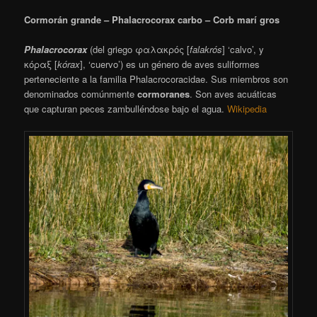
Cormorán grande – Phalacrocorax carbo – Corb marí gros
Phalacrocorax
(del griego φαλακρός [
falakrós
] ‘calvo’, y
κόραξ [
kórax
], ‘cuervo’) es un género de aves suliformes
perteneciente a la familia Phalacrocoracidae.
Sus miembros son
denominados comúnmente
cormoranes
. Son aves acuáticas
que capturan peces zambulléndose bajo el agua.
Wikipedia