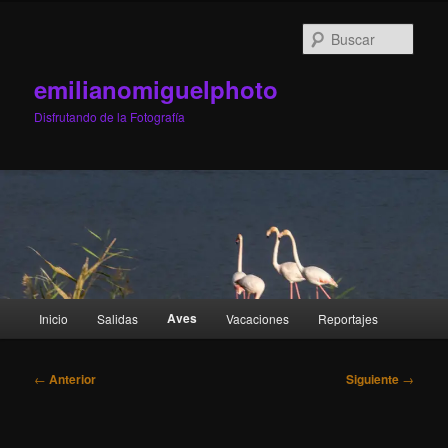
Ir
al
Busc
contenido
principal
emilianomiguelphoto
Disfrutando de la Fotografía
Menú
Aves
Inicio
Salidas
Vacaciones
Reportajes
principal
Navegación
←
Anterior
Siguiente
→
de
entradas