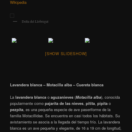
Wikipedia
Delta del Llobregat
[SHOW SLIDESHOW]
Lavandera blanca – Motacilla alba – Cuereta blanca
La
lavandera blanca
o
aguzanieves
(
Motacilla alba
), conocida
popularmente como
pajarita de las nieves
,
pitita
,
pipita
o
pezpita
​, es una pequeña especie de ave paseriforme de la
familia Motacillidae. Se encuentra en casi todos los hábitats. Su
avistamiento se asocia a la llegada del tiempo frío. La lavandera
blanca es un ave pequeña y elegante, de 16 a 19 cm de longitud,