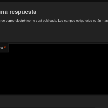
una respuesta
n de correo electrónico no será publicada.
Los campos obligatorios están mar
*
io