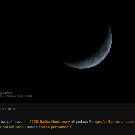
 la ventana
a fue publicada en
2025
,
Salida Nocturna
y etiquetada
Fotografía Nocturna
,
Luna 
s
por
emiliano
. Guarda
enlace permanente
.