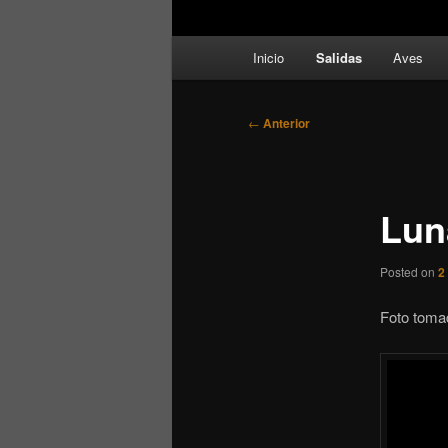
Menú
Inicio
Salidas
Aves
principal
Navegación
←
Anterior
de
entradas
Lun
Posted on
2
Foto toma