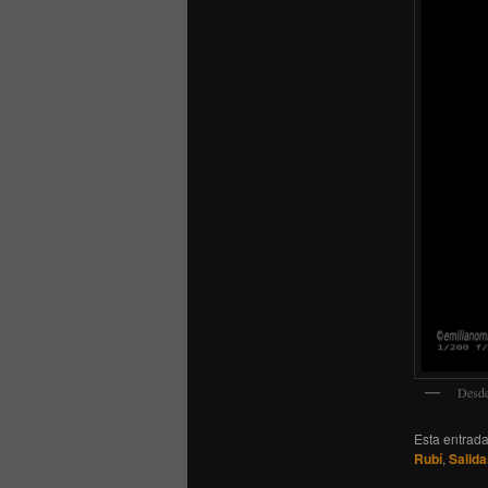
Desde
Esta entrad
Rubí
,
Salida