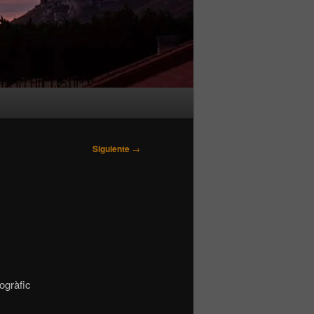
Siguiente
→
ogràfic