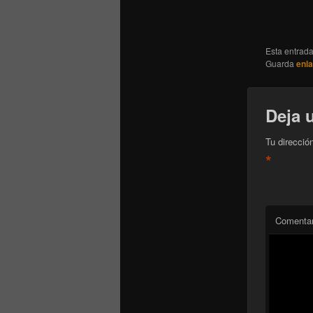
Esta entrad
Guarda
enl
Deja 
Tu direcció
*
Comentar