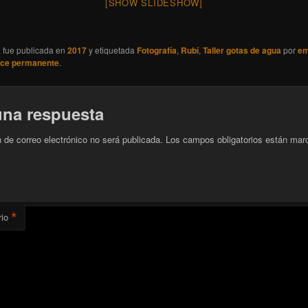
[SHOW SLIDESHOW]
a fue publicada en
2017
y etiquetada
Fotografía
,
Rubí
,
Taller gotas de agua
por
em
ace permanente
.
una respuesta
n de correo electrónico no será publicada.
Los campos obligatorios están mar
*
io