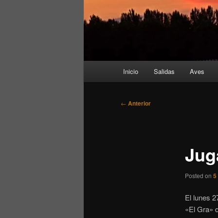
Menú
Inicio
Salidas
Aves
principal
Navegación
←
Anterior
de
entradas
Jug
Posted on
5
El lunes 2
«El Gra» d