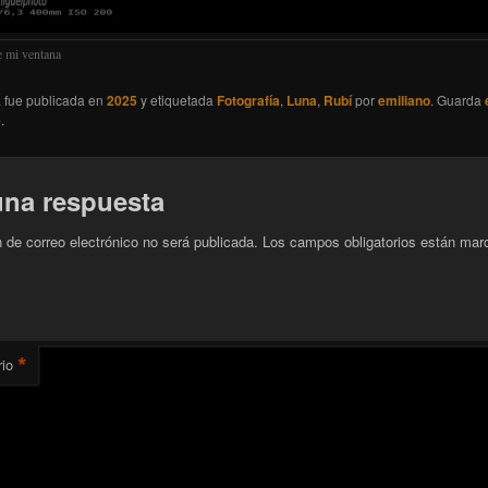
 mi ventana
a fue publicada en
2025
y etiquetada
Fotografía
,
Luna
,
Rubí
por
emiliano
. Guarda
e
.
una respuesta
n de correo electrónico no será publicada.
Los campos obligatorios están mar
*
io