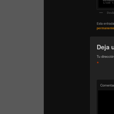
Desde
Esta entrad
permanent
Deja 
Tu direcció
*
Comentar