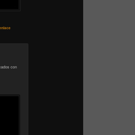
enlace
cados con