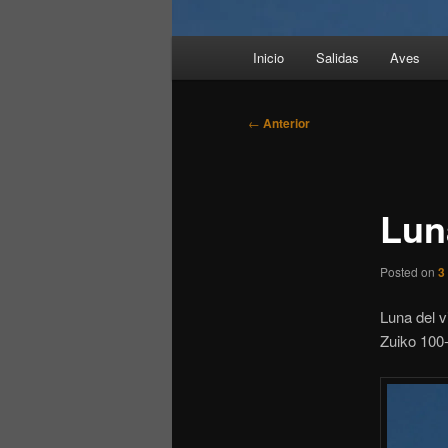
Menú
Inicio
Salidas
Aves
principal
Navegación
←
Anterior
de
entradas
Lun
Posted on
3
Luna del v
Zuiko 100