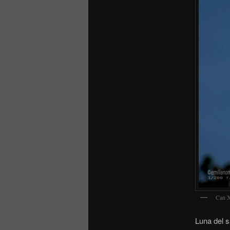
Can X
Luna del s