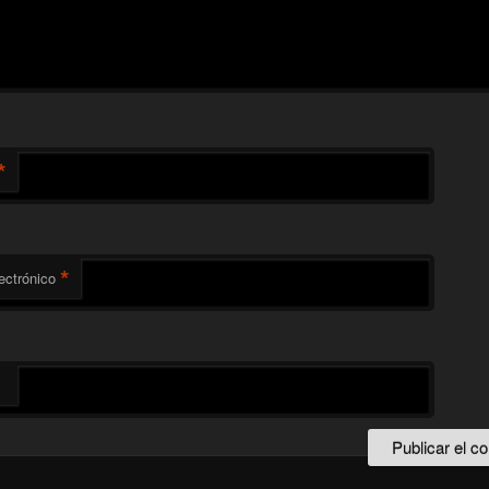
*
*
ectrónico