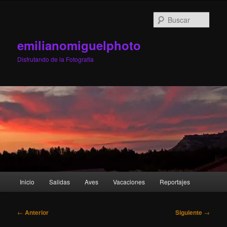
Ir
al
Busc
contenido
principal
emilianomiguelphoto
Disfrutando de la Fotografía
Menú
Inicio
Salidas
Aves
Vacaciones
Reportajes
principal
Navegación
←
Anterior
Siguiente
→
de