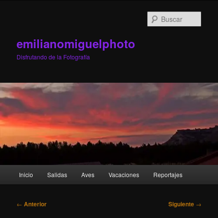
Ir
al
Busc
contenido
principal
emilianomiguelphoto
Disfrutando de la Fotografía
Menú
Inicio
Salidas
Aves
Vacaciones
Reportajes
principal
Navegación
←
Anterior
Siguiente
→
de