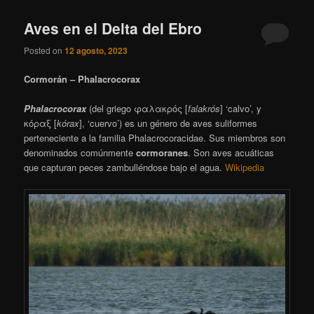
Aves en el Delta del Ebro
Posted on
12 agosto, 2023
Cormorán – Phalacrocorax
Phalacrocorax
(del griego φαλακρός [
falakrós
] ‘calvo’, y
κόραξ [
kórax
], ‘cuervo’) es un género de aves suliformes
perteneciente a la familia Phalacrocoracidae.
Sus miembros son
denominados comúnmente
cormoranes
. Son aves acuáticas
que capturan peces zambulléndose bajo el agua.
Wikipedia