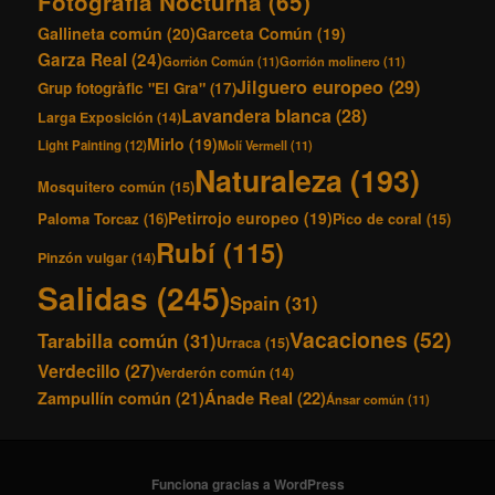
Fotografía Nocturna
(65)
Gallineta común
(20)
Garceta Común
(19)
Garza Real
(24)
Gorrión Común
(11)
Gorrión molinero
(11)
Jilguero europeo
(29)
Grup fotogràfic "El Gra"
(17)
Lavandera blanca
(28)
Larga Exposición
(14)
Mirlo
(19)
Light Painting
(12)
Molí Vermell
(11)
Naturaleza
(193)
Mosquitero común
(15)
Petirrojo europeo
(19)
Paloma Torcaz
(16)
Pico de coral
(15)
Rubí
(115)
Pinzón vulgar
(14)
Salidas
(245)
Spain
(31)
Vacaciones
(52)
Tarabilla común
(31)
Urraca
(15)
Verdecillo
(27)
Verderón común
(14)
Ánade Real
(22)
Zampullín común
(21)
Ánsar común
(11)
Funciona gracias a WordPress