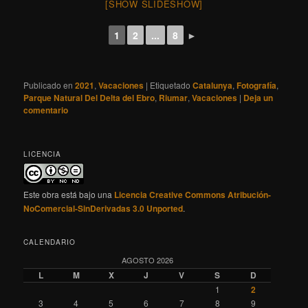
[SHOW SLIDESHOW]
1
2
...
8
►
Publicado en
2021
,
Vacaciones
|
Etiquetado
Catalunya
,
Fotografía
,
Parque Natural Del Delta del Ebro
,
Riumar
,
Vacaciones
|
Deja un
comentario
LICENCIA
Este obra está bajo una
Licencia Creative Commons Atribución-
NoComercial-SinDerivadas 3.0 Unported
.
CALENDARIO
AGOSTO 2026
L
M
X
J
V
S
D
1
2
3
4
5
6
7
8
9