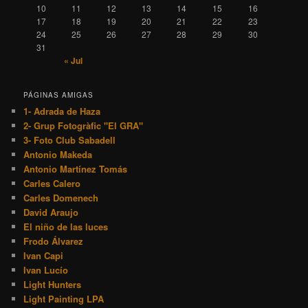
10
11
12
13
14
15
16
17
18
19
20
21
22
23
24
25
26
27
28
29
30
31
« Jul
PÁGINAS AMIGAS
1- Adrada de Haza
2- Grup Fotogràfic "El GRA"
3- Foto Club Sabadell
Antonio Makeda
Antonio Martínez Tomás
Carles Calero
Carles Domenech
David Araujo
El niño de las luces
Frodo Álvarez
Ivan Capi
Ivan Lucío
Light Hunters
Light Painting LPA