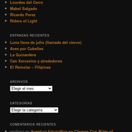
Lourdes del Cerro
Mabel Salgado
Ricardo Perez
Riders of Light
ENTRADAS RECIENTES
Luna llena de julio (llamada del ciervo)
Aves por Cubelles
La Guinardera
Can Xercavins y alrededores
El Remolar – Filipinas
ARCHIVOS
Archivos
CATEGORÍAS
Categorías
COMENTARIOS RECIENTES
emiliano
en
Aventura fotográfica en Cáceres Con Rider of