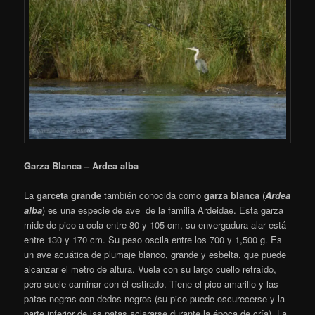
Garza Blanca – Ardea alba
La
garceta grande
también conocida como
garza blanca
(
Ardea
alba
) es una especie de ave de la familia Ardeidae.
Esta garza
mide de pico a cola entre 80 y 105 cm, su envergadura alar está
entre 130 y 170 cm. Su peso oscila entre los 700 y 1,500 g. Es
un ave acuática de plumaje blanco, grande y esbelta, que puede
alcanzar el metro de altura. Vuela con su largo cuello retraído,
pero suele caminar con él estirado. Tiene el pico amarillo y las
patas negras con dedos negros (su pico puede oscurecerse y la
parte inferior de las patas aclararse durante la época de cría). La