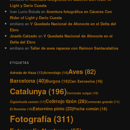
Light y Dario Cuesta
Ivan Lucio Boluda
en
Aventura fotográfica en Cáceres Con
Rider of Light y Dario Cuesta
emiliano
en
V Quedada Nacional de Afonocte en el Delta del
Ebro
Josefa Calzado
en
V Quedada Nacional de Afonocte en el
Delta del Ebro
emiliano
en
Taller de aves rapaces con Raimon Santacatalina
ETIQUETAS
Aves
(82)
Adrada de Haza
(13)
Arrendajo
(14)
Barcelona
(40)
Burgos
(19)
Can Xercavins
(16)
Catalunya
(196)
Cernícalo vulgar
(10)
Colirrojo tizón
(28)
Cigüeñuela común
(11)
Cormorán grande
(11)
Estornino pinto
(23)
Focha común
(18)
El Remolar
(10)
Fotografía
(311)