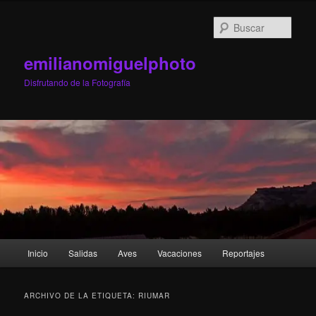
Ir
Ir
al
al
Busc
contenido
contenido
principal
secundario
emilianomiguelphoto
Disfrutando de la Fotografía
Menú
Inicio
Salidas
Aves
Vacaciones
Reportajes
principal
ARCHIVO DE LA ETIQUETA:
RIUMAR