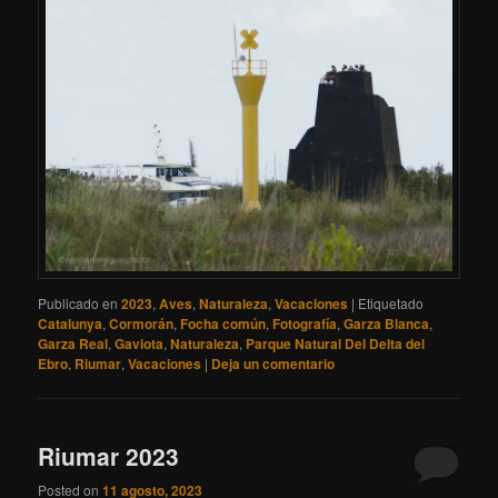
Publicado en
2023
,
Aves
,
Naturaleza
,
Vacaciones
|
Etiquetado
Catalunya
,
Cormorán
,
Focha común
,
Fotografía
,
Garza Blanca
,
Garza Real
,
Gaviota
,
Naturaleza
,
Parque Natural Del Delta del
Ebro
,
Riumar
,
Vacaciones
|
Deja un comentario
Riumar 2023
Posted on
11 agosto, 2023