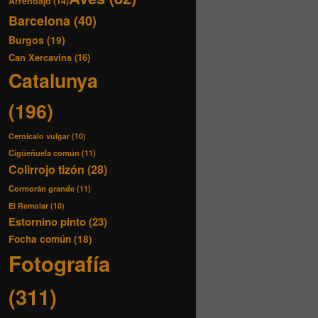
Arrendajo
(14)
Barcelona
(40)
Burgos
(19)
Can Xercavins
(16)
Catalunya
(196)
Cernícalo vulgar
(10)
Cigüeñuela común
(11)
Colirrojo tizón
(28)
Cormorán grande
(11)
El Remolar
(10)
Estornino pinto
(23)
Focha común
(18)
Fotografía
(311)