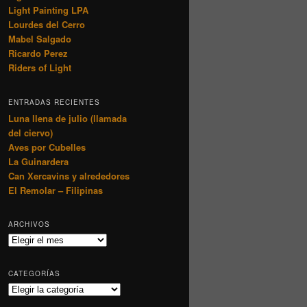
Light Painting LPA
Lourdes del Cerro
Mabel Salgado
Ricardo Perez
Riders of Light
ENTRADAS RECIENTES
Luna llena de julio (llamada
del ciervo)
Aves por Cubelles
La Guinardera
Can Xercavins y alrededores
El Remolar – Filipinas
ARCHIVOS
Archivos
CATEGORÍAS
Categorías