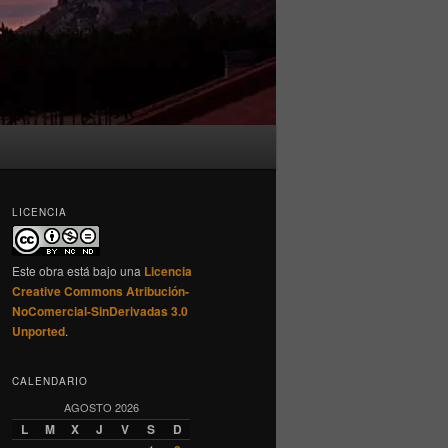
LICENCIA
Este obra está bajo una
Licencia
Creative Commons Atribución-
NoComercial-SinDerivadas 3.0
Unported
.
CALENDARIO
AGOSTO 2026
L
M
X
J
V
S
D