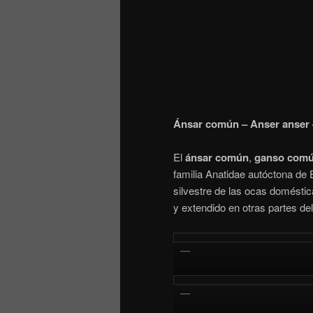
Ánsar común – Anser anser
El
ánsar común
,
ganso com
familia Anatidae autóctona de E
silvestre de las ocas domésti
y extendido en otras partes d