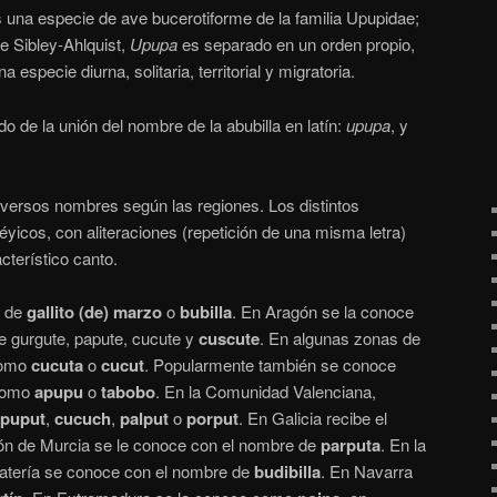
s una especie de ave bucerotiforme de la familia Upupidae;
e Sibley-Ahlquist,
Upupa
es separado en un orden propio,
 especie diurna, solitaria, territorial y migratoria.
do de la unión del nombre de la abubilla en latín:
upupa
, y
diversos nombres según las regiones.
Los distintos
icos, con aliteraciones (repetición de una misma letra)
cterístico canto.
e de
gallito (de) marzo
o
bubilla
. En Aragón se la conoce
 gurgute, papute, cucute y
cuscute
. En algunas zonas de
como
cucuta
o
cucut
. Popularmente también se conoce
 como
apupu
o
tabobo
. En la Comunidad Valenciana,
puput
,
cucuch
,
palput
o
porput
. En Galicia recibe el
ión de Murcia se le conoce con el nombre de
parputa
. En la
atería se conoce con el nombre de
budibilla
. En Navarra