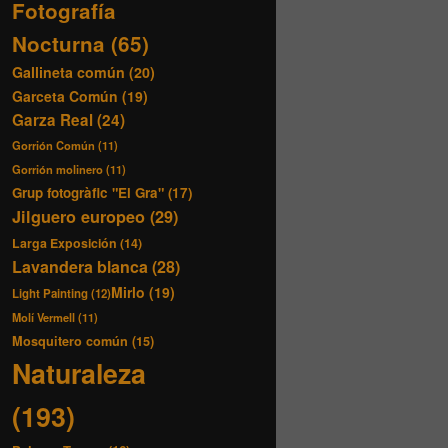
Fotografía
Nocturna
(65)
Gallineta común
(20)
Garceta Común
(19)
Garza Real
(24)
Gorrión Común
(11)
Gorrión molinero
(11)
Grup fotogràfic "El Gra"
(17)
Jilguero europeo
(29)
Larga Exposición
(14)
Lavandera blanca
(28)
Mirlo
(19)
Light Painting
(12)
Molí Vermell
(11)
Mosquitero común
(15)
Naturaleza
(193)