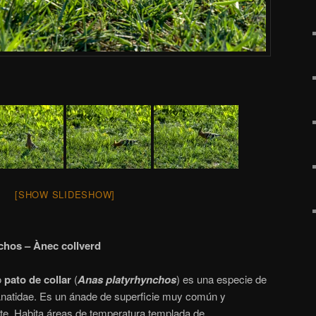
[SHOW SLIDESHOW]
chos – Ànec collverd
o
pato de collar
(
Anas platyrhynchos
)​ es una especie de
 Anatidae. Es un ánade de superficie muy común y
rte. Habita áreas de temperatura templada de