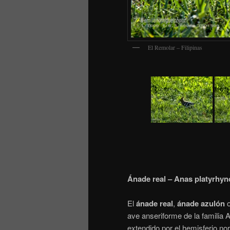
El Remolar – Filipinas
Ánade real – Anas platyrhyn
El
ánade real
,
ánade azulón
ave anseriforme de la familia
extendido por el hemisferio no