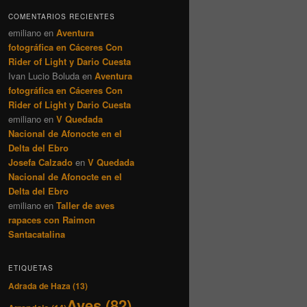
COMENTARIOS RECIENTES
emiliano
en
Aventura
fotográfica en Cáceres Con
Rider of Light y Dario Cuesta
Ivan Lucio Boluda
en
Aventura
fotográfica en Cáceres Con
Rider of Light y Dario Cuesta
emiliano
en
V Quedada
Nacional de Afonocte en el
Delta del Ebro
Josefa Calzado
en
V Quedada
Nacional de Afonocte en el
Delta del Ebro
emiliano
en
Taller de aves
rapaces con Raimon
Santacatalina
ETIQUETAS
Adrada de Haza
(13)
Aves
(82)