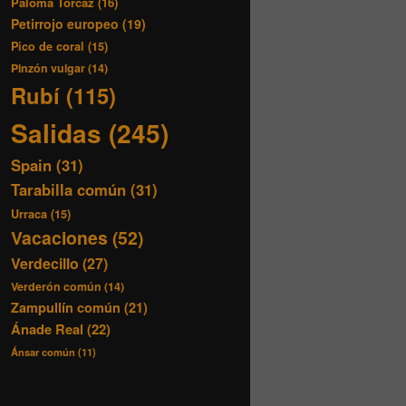
Paloma Torcaz
(16)
Petirrojo europeo
(19)
Pico de coral
(15)
Pinzón vulgar
(14)
Rubí
(115)
Salidas
(245)
Spain
(31)
Tarabilla común
(31)
Urraca
(15)
Vacaciones
(52)
Verdecillo
(27)
Verderón común
(14)
Zampullín común
(21)
Ánade Real
(22)
Ánsar común
(11)