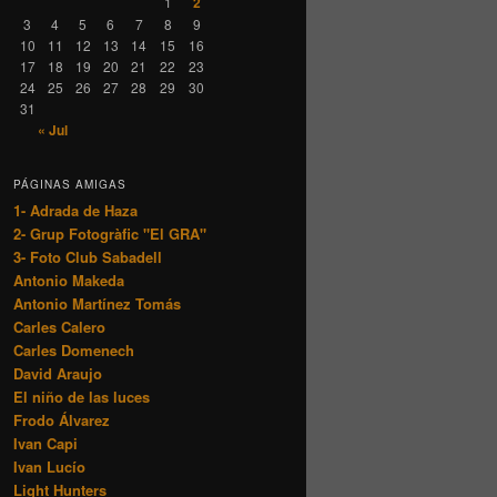
1
2
3
4
5
6
7
8
9
10
11
12
13
14
15
16
17
18
19
20
21
22
23
24
25
26
27
28
29
30
31
« Jul
PÁGINAS AMIGAS
1- Adrada de Haza
2- Grup Fotogràfic "El GRA"
3- Foto Club Sabadell
Antonio Makeda
Antonio Martínez Tomás
Carles Calero
Carles Domenech
David Araujo
El niño de las luces
Frodo Álvarez
Ivan Capi
Ivan Lucío
Light Hunters