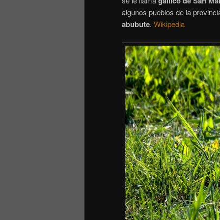
se le llama
gallico de San Mar
algunos pueblos de la provin
abubute
.
Wikipedia