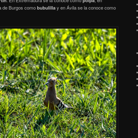
tín
. En Extremadura se la conoce como
poipa
, en
cia de Burgos como
bubulilla
y en Ávila se la conoce como