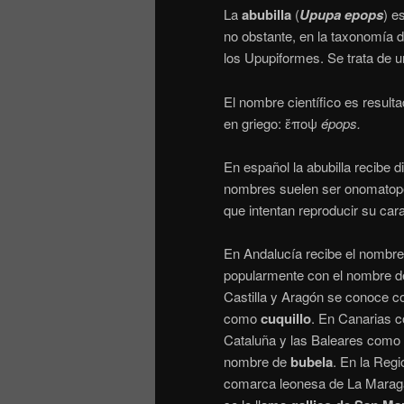
La
abubilla
(
Upupa epops
) e
no obstante, en la taxonomía d
los Upupiformes. Se trata de una
El nombre científico es resulta
en griego: ἔποψ
épops.
En español la abubilla recibe 
nombres suelen ser onomatopéy
que intentan reproducir su cara
En Andalucía recibe el nombr
popularmente con el nombre de
Castilla y Aragón se conoce 
como
cuquillo
. En Canarias
Cataluña y las Baleares como
nombre de
bubela
. En la Reg
comarca leonesa de La Marag