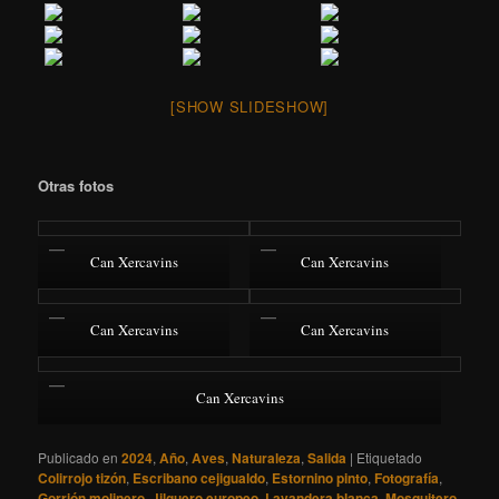
[SHOW SLIDESHOW]
Otras fotos
Can Xercavins
Can Xercavins
Can Xercavins
Can Xercavins
Can Xercavins
Publicado en
2024
,
Año
,
Aves
,
Naturaleza
,
Salida
|
Etiquetado
Colirrojo tizón
,
Escribano cejigualdo
,
Estornino pinto
,
Fotografía
,
Gorrión molinero
,
Jilguero europeo
,
Lavandera blanca
,
Mosquitero