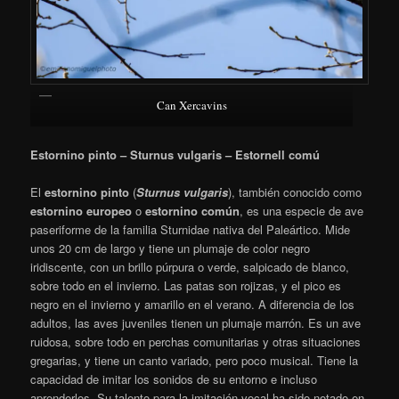
Can Xercavins
Estornino pinto – Sturnus vulgaris – Estornell comú
El
estornino pinto
(
Sturnus vulgaris
),
​ también conocido como
estornino europeo
o
estornino común
,
​ es una especie de ave
paseriforme de la familia Sturnidae nativa del Paleártico. Mide
unos 20 cm de largo y tiene un plumaje de color negro
iridiscente, con un brillo púrpura o verde, salpicado de blanco,
sobre todo en el invierno. Las patas son rojizas, y el pico es
negro en el invierno y amarillo en el verano. A diferencia de los
adultos, las aves juveniles tienen un plumaje marrón. Es un ave
ruidosa, sobre todo en perchas comunitarias y otras situaciones
gregarias, y tiene un canto variado, pero poco musical. Tiene la
capacidad de imitar los sonidos de su entorno e incluso
aprenderlos. Su talento para la imitación vocal ha sido notado en