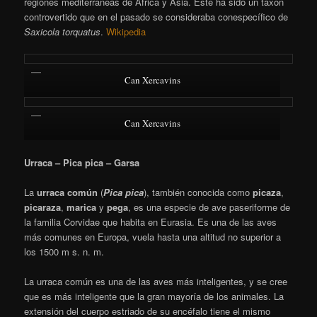
regiones mediterráneas de África y Asia.
​ Este ha sido un taxón
controvertido que en el pasado se consideraba conespecífico de
Saxicola torquatus
.
Wikipedia
Can Xercavins
Can Xercavins
Urraca – Pica pica – Garsa
La
urraca común
(
Pica pica
),
también conocida como
picaza
,
picaraza
,
marica
y
pega
,​ es una especie de ave paseriforme de
la familia Corvidae que habita en Eurasia. Es una de las aves
más comunes en Europa, vuela hasta una altitud no superior a
los 1500 m s. n. m.
La urraca común es una de las aves más inteligentes, y se cree
que es más inteligente que la gran mayoría de los animales.
La
extensión del cuerpo estriado de su encéfalo tiene el mismo