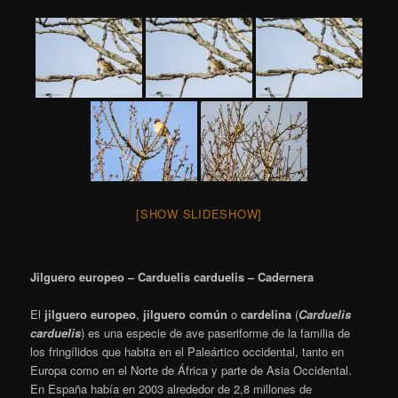
[SHOW SLIDESHOW]
Jilguero europeo – Carduelis carduelis – Cadernera
El
jilguero europeo
,
jilguero común
o
cardelina
(
Carduelis
carduelis
) es una especie de ave paseriforme de la familia de
los fringílidos que habita en el Paleártico occidental, tanto en
Europa como en el Norte de África y parte de Asia Occidental.
En España había en 2003 alrededor de 2,8 millones de