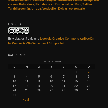
común
,
Naturaleza
,
Pico de coral
,
Pinzón vulgar
,
Rubí
,
Salidas
,
Tarabilla común
,
Urraca
,
Verdecillo
|
Deja un comentario
LICENCIA
Este obra está bajo una
Licencia Creative Commons Atribución-
NoComercial-SinDerivadas 3.0 Unported
.
CALENDARIO
AGOSTO 2026
L
M
X
J
V
S
D
1
2
3
4
5
6
7
8
9
10
11
12
13
14
15
16
17
18
19
20
21
22
23
24
25
26
27
28
29
30
31
« Jul