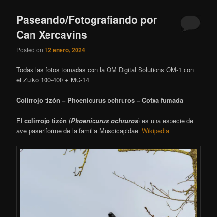
Paseando/Fotografiando por
Can Xercavins
Posted on
12 enero, 2024
Todas las fotos tomadas con la OM Digital Solutions OM-1 con
el Zuiko 100-400 + MC-14
Colirrojo tizón – Phoenicurus ochruros – Cotxa fumada
El
colirrojo tizón
(
Phoenicurus ochruros
)
​ es una especie de
ave paseriforme de la familia Muscicapidae.
Wikipedia