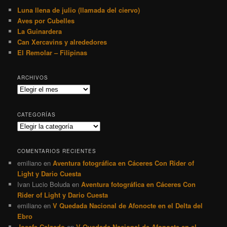
Luna llena de julio (llamada del ciervo)
Aves por Cubelles
La Guinardera
Can Xercavins y alrededores
El Remolar – Filipinas
ARCHIVOS
Archivos
CATEGORÍAS
Categorías
COMENTARIOS RECIENTES
emiliano
en
Aventura fotográfica en Cáceres Con Rider of
Light y Dario Cuesta
Ivan Lucio Boluda
en
Aventura fotográfica en Cáceres Con
Rider of Light y Dario Cuesta
emiliano
en
V Quedada Nacional de Afonocte en el Delta del
Ebro
Josefa Calzado
en
V Quedada Nacional de Afonocte en el