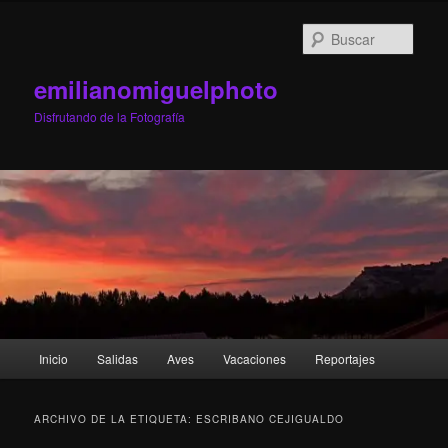
Ir
Ir
al
al
Busc
contenido
contenido
principal
secundario
emilianomiguelphoto
Disfrutando de la Fotografía
Menú
Inicio
Salidas
Aves
Vacaciones
Reportajes
principal
ARCHIVO DE LA ETIQUETA:
ESCRIBANO CEJIGUALDO