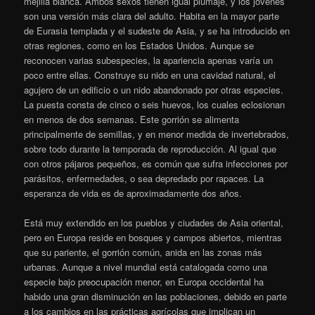
mejilla blanca. Ambos sexos tienen igual plumaje, y los jóvenes
son una versión más clara del adulto. Habita en la mayor parte
de Eurasia templada y el sudeste de Asia, y se ha introducido en
otras regiones, como en los Estados Unidos. Aunque se
reconocen varias subespecies, la apariencia apenas varía un
poco entre ellas. Construye su nido en una cavidad natural, el
agujero de un edificio o un nido abandonado por otras especies.
La puesta consta de cinco o seis huevos, los cuales eclosionan
en menos de dos semanas. Este gorrión se alimenta
principalmente de semillas, y en menor medida de invertebrados,
sobre todo durante la temporada de reproducción. Al igual que
con otros pájaros pequeños, es común que sufra infecciones por
parásitos, enfermedades, o sea depredado por rapaces. La
esperanza de vida es de aproximadamente dos años.
Está muy extendido en los pueblos y ciudades de Asia oriental,
pero en Europa reside en bosques y campos abiertos, mientras
que su pariente, el gorrión común, anida en las zonas más
urbanas. Aunque a nivel mundial está catalogada como una
especie bajo preocupación menor, en Europa occidental ha
habido una gran disminución en las poblaciones, debido en parte
a los cambios en las prácticas agrícolas que implican un