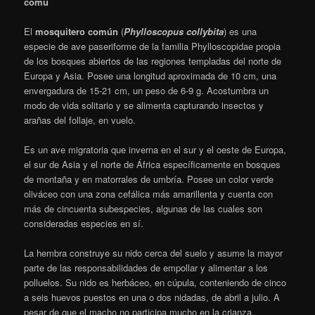
comú
El
mosquitero común
(
Phylloscopus collybita
)
es una
especie de ave paseriforme de la familia Phylloscopidae propia
de los bosques abiertos de las regiones templadas del norte de
Europa y Asia. Posee una longitud aproximada de 10 cm, una
envergadura de 15-21 cm, un peso de 6-9 g. Acostumbra un
modo de vida solitario y se alimenta capturando insectos y
arañas del follaje, en vuelo.
Es un ave migratoria que inverna en el sur y el oeste de Europa,
el sur de Asia y el norte de África específicamente en bosques
de montaña y en matorrales de umbría.
Posee un color verde
oliváceo con una zona cefálica más amarillenta y cuenta con
más de cincuenta subespecies, algunas de las cuales son
consideradas especies en sí.
La hembra construye su nido cerca del suelo y asume la mayor
parte de las responsabilidades de empollar y alimentar a los
polluelos. Su nido es herbáceo, en cúpula, conteniendo de cinco
a seis huevos puestos en una o dos nidadas, de abril a julio. A
pesar de que el macho no participa mucho en la crianza,