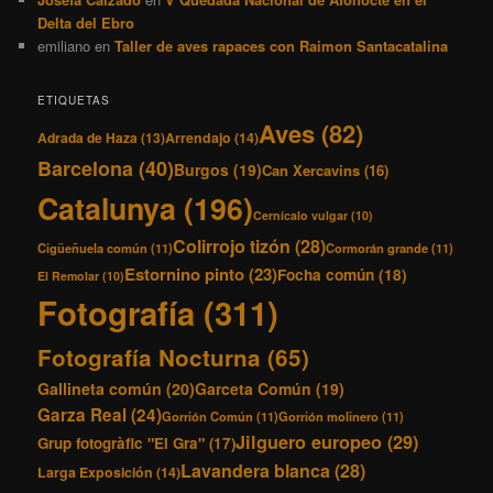
Delta del Ebro
emiliano
en
Taller de aves rapaces con Raimon Santacatalina
ETIQUETAS
Aves
(82)
Adrada de Haza
(13)
Arrendajo
(14)
Barcelona
(40)
Burgos
(19)
Can Xercavins
(16)
Catalunya
(196)
Cernícalo vulgar
(10)
Colirrojo tizón
(28)
Cigüeñuela común
(11)
Cormorán grande
(11)
Estornino pinto
(23)
Focha común
(18)
El Remolar
(10)
Fotografía
(311)
Fotografía Nocturna
(65)
Gallineta común
(20)
Garceta Común
(19)
Garza Real
(24)
Gorrión Común
(11)
Gorrión molinero
(11)
Jilguero europeo
(29)
Grup fotogràfic "El Gra"
(17)
Lavandera blanca
(28)
Larga Exposición
(14)