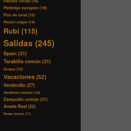
Paloma Torcaz
(16)
Petirrojo europeo
(19)
Pico de coral
(15)
Pinzón vulgar
(14)
Rubí
(115)
Salidas
(245)
Spain
(31)
Tarabilla común
(31)
Urraca
(15)
Vacaciones
(52)
Verdecillo
(27)
Verderón común
(14)
Zampullín común
(21)
Ánade Real
(22)
Ánsar común
(11)