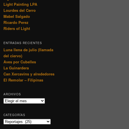
Light Painting LPA
Lourdes del Cerro
Mabel Salgado
Ricardo Perez
Riders of Light
ENTRADAS RECIENTES
Luna llena de julio (llamada
del ciervo)
Aves por Cubelles
La Guinardera
Can Xercavins y alrededores
El Remolar – Filipinas
ARCHIVOS
Archivos
CATEGORÍAS
Categorías