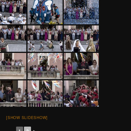
[SHOW SLIDESHOW]
1
2
►