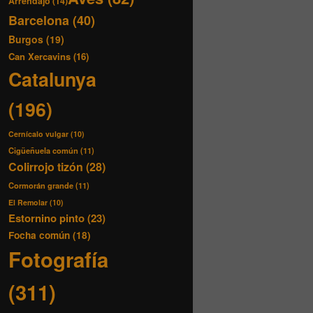
Arrendajo
(14)
Barcelona
(40)
Burgos
(19)
Can Xercavins
(16)
Catalunya
(196)
Cernícalo vulgar
(10)
Cigüeñuela común
(11)
Colirrojo tizón
(28)
Cormorán grande
(11)
El Remolar
(10)
Estornino pinto
(23)
Focha común
(18)
Fotografía
(311)