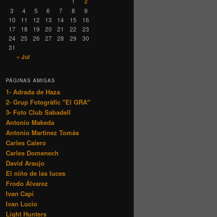
1
2
3
4
5
6
7
8
9
10
11
12
13
14
15
16
17
18
19
20
21
22
23
24
25
26
27
28
29
30
31
« Jul
PÁGINAS AMIGAS
1- Adrada de Haza
2- Grup Fotogràfic "El GRA"
3- Foto Club Sabadell
Antonio Makeda
Antonio Martínez Tomás
Carles Calero
Carles Domenech
David Araujo
El niño de las luces
Frodo Álvarez
Ivan Capi
Ivan Lucío
Light Hunters