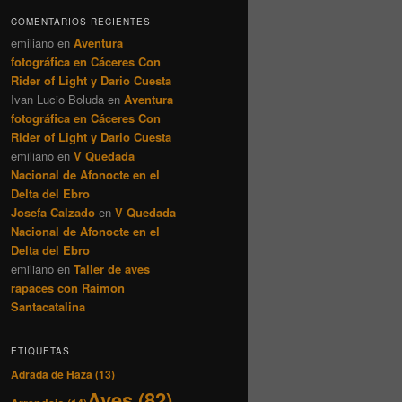
COMENTARIOS RECIENTES
emiliano
en
Aventura
fotográfica en Cáceres Con
Rider of Light y Dario Cuesta
Ivan Lucio Boluda
en
Aventura
fotográfica en Cáceres Con
Rider of Light y Dario Cuesta
emiliano
en
V Quedada
Nacional de Afonocte en el
Delta del Ebro
Josefa Calzado
en
V Quedada
Nacional de Afonocte en el
Delta del Ebro
emiliano
en
Taller de aves
rapaces con Raimon
Santacatalina
ETIQUETAS
Adrada de Haza
(13)
Aves
(82)