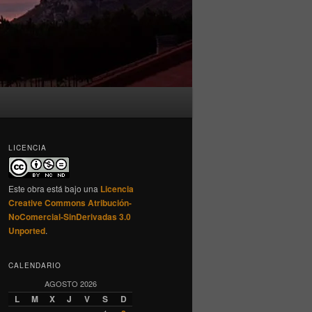
LICENCIA
Este obra está bajo una
Licencia
Creative Commons Atribución-
NoComercial-SinDerivadas 3.0
Unported
.
CALENDARIO
AGOSTO 2026
L
M
X
J
V
S
D