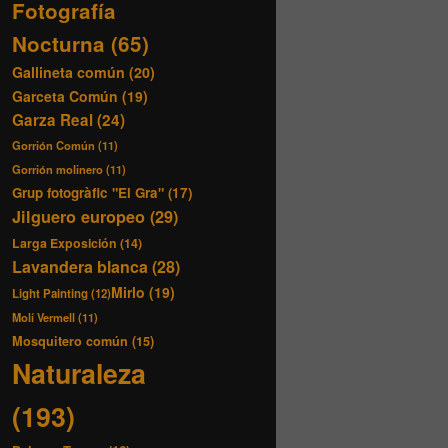
Fotografía
Nocturna
(65)
Gallineta común
(20)
Garceta Común
(19)
Garza Real
(24)
Gorrión Común
(11)
Gorrión molinero
(11)
Grup fotogràfic "El Gra"
(17)
Jilguero europeo
(29)
Larga Exposición
(14)
Lavandera blanca
(28)
Mirlo
(19)
Light Painting
(12)
Molí Vermell
(11)
Mosquitero común
(15)
Naturaleza
(193)