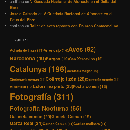
emiliano
en
V Quedada Nacional de Afonocte en el Delta del
Ebro
Josefa Calzado
en
V Quedada Nacional de Afonocte en el
Delta del Ebro
emiliano
en
Taller de aves rapaces con Raimon Santacatalina
ETIQUETAS
Aves
(82)
Adrada de Haza
(13)
Arrendajo
(14)
Barcelona
(40)
Burgos
(19)
Can Xercavins
(16)
Catalunya
(196)
Cernícalo vulgar
(10)
Colirrojo tizón
(28)
Cigüeñuela común
(11)
Cormorán grande
(11)
Estornino pinto
(23)
Focha común
(18)
El Remolar
(10)
Fotografía
(311)
Fotografía Nocturna
(65)
Gallineta común
(20)
Garceta Común
(19)
Garza Real
(24)
Gorrión Común
(11)
Gorrión molinero
(11)