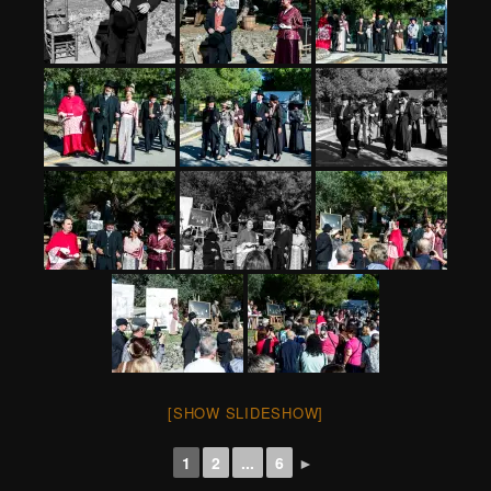
[SHOW SLIDESHOW]
1
2
...
6
►