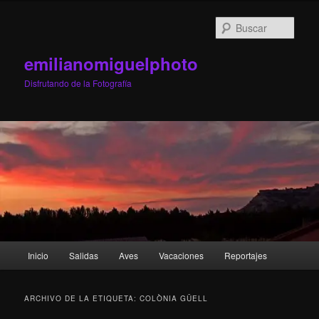
Ir
Ir
al
al
Busc
contenido
contenido
principal
secundario
emilianomiguelphoto
Disfrutando de la Fotografía
Menú
Inicio
Salidas
Aves
Vacaciones
Reportajes
principal
ARCHIVO DE LA ETIQUETA:
COLÒNIA GÜELL