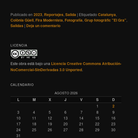
Publicado en
2023
,
Reportajes
,
Salida
|
Etiquetado
Catalunya
,
Colònia Güell
,
Fira Modernista
,
Fotografía
,
Grup fotogràfic "El Gra"
,
Salidas
|
Deja un comentario
LICENCIA
Este obra está bajo una
Licencia Creative Commons Atribución-
NoComercial-SinDerivadas 3.0 Unported
.
CALENDARIO
AGOSTO 2026
L
M
X
J
V
S
D
1
2
3
4
5
6
7
8
9
10
11
12
13
14
15
16
17
18
19
20
21
22
23
24
25
26
27
28
29
30
31