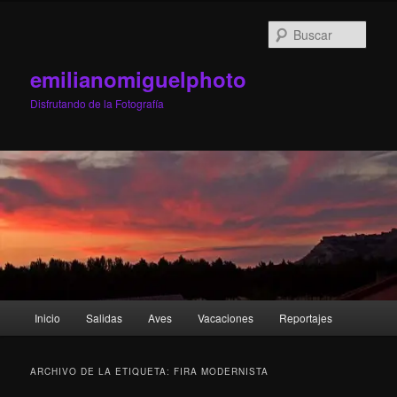
Ir
Ir
al
al
Busc
contenido
contenido
principal
secundario
emilianomiguelphoto
Disfrutando de la Fotografía
Menú
Inicio
Salidas
Aves
Vacaciones
Reportajes
principal
ARCHIVO DE LA ETIQUETA:
FIRA MODERNISTA