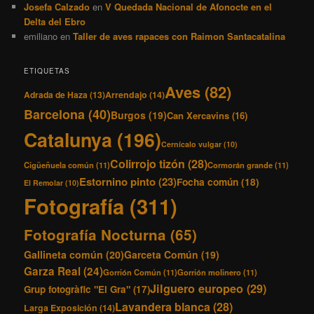
Josefa Calzado
en
V Quedada Nacional de Afonocte en el
Delta del Ebro
emiliano
en
Taller de aves rapaces con Raimon Santacatalina
ETIQUETAS
Aves
(82)
Adrada de Haza
(13)
Arrendajo
(14)
Barcelona
(40)
Burgos
(19)
Can Xercavins
(16)
Catalunya
(196)
Cernícalo vulgar
(10)
Colirrojo tizón
(28)
Cigüeñuela común
(11)
Cormorán grande
(11)
Estornino pinto
(23)
Focha común
(18)
El Remolar
(10)
Fotografía
(311)
Fotografía Nocturna
(65)
Gallineta común
(20)
Garceta Común
(19)
Garza Real
(24)
Gorrión Común
(11)
Gorrión molinero
(11)
Jilguero europeo
(29)
Grup fotogràfic "El Gra"
(17)
Lavandera blanca
(28)
Larga Exposición
(14)