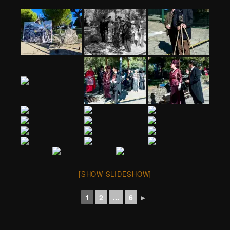
[SHOW SLIDESHOW]
1
2
...
6
►