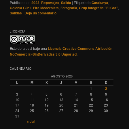
Publicado en
2023
,
Reportajes
,
Salida
|
Etiquetado
Catalunya
,
Colònia Güell
,
Fira Modernista
,
Fotografía
,
Grup fotogràfic "El Gra"
,
Salidas
|
Deja un comentario
LICENCIA
Este obra está bajo una
Licencia Creative Commons Atribución-
NoComercial-SinDerivadas 3.0 Unported
.
CALENDARIO
AGOSTO 2026
L
M
X
J
V
S
D
1
2
3
4
5
6
7
8
9
10
11
12
13
14
15
16
17
18
19
20
21
22
23
24
25
26
27
28
29
30
31
« Jul