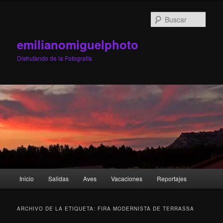
Ir
Ir
al
al
Busc
contenido
contenido
principal
secundario
emilianomiguelphoto
Disfrutando de la Fotografía
Menú
Inicio
Salidas
Aves
Vacaciones
Reportajes
principal
ARCHIVO DE LA ETIQUETA:
FIRA MODERNISTA DE TERRASSA