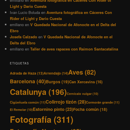
emiliano
en
Aventura fotográfica en Cáceres Con Rider of
Light y Dario Cuesta
Ivan Lucio Boluda
en
Aventura fotográfica en Cáceres Con
Rider of Light y Dario Cuesta
emiliano
en
V Quedada Nacional de Afonocte en el Delta del
Ebro
Josefa Calzado
en
V Quedada Nacional de Afonocte en el
Delta del Ebro
emiliano
en
Taller de aves rapaces con Raimon Santacatalina
ETIQUETAS
Aves
(82)
Adrada de Haza
(13)
Arrendajo
(14)
Barcelona
(40)
Burgos
(19)
Can Xercavins
(16)
Catalunya
(196)
Cernícalo vulgar
(10)
Colirrojo tizón
(28)
Cigüeñuela común
(11)
Cormorán grande
(11)
Estornino pinto
(23)
Focha común
(18)
El Remolar
(10)
Fotografía
(311)