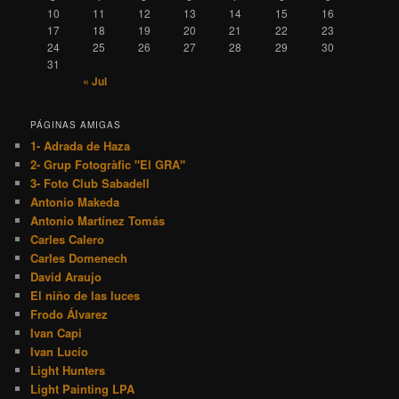
10
11
12
13
14
15
16
17
18
19
20
21
22
23
24
25
26
27
28
29
30
31
« Jul
PÁGINAS AMIGAS
1- Adrada de Haza
2- Grup Fotogràfic "El GRA"
3- Foto Club Sabadell
Antonio Makeda
Antonio Martínez Tomás
Carles Calero
Carles Domenech
David Araujo
El niño de las luces
Frodo Álvarez
Ivan Capi
Ivan Lucío
Light Hunters
Light Painting LPA