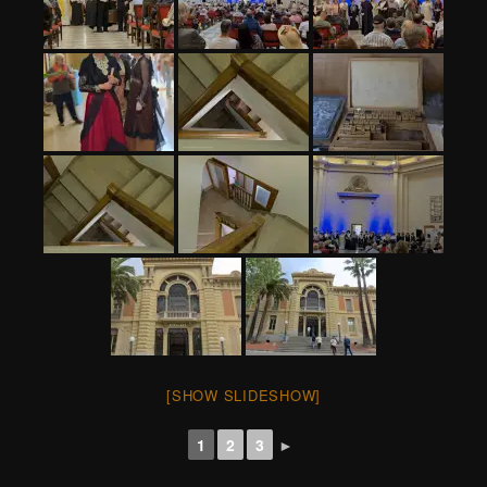
[SHOW SLIDESHOW]
1
2
3
►