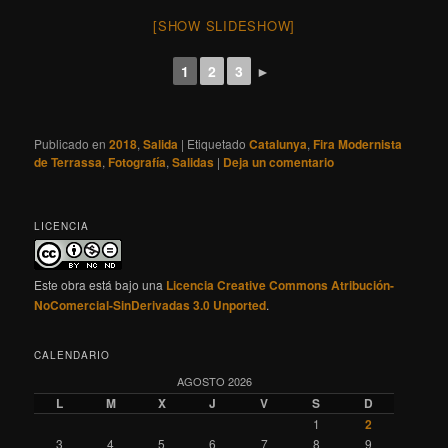
[SHOW SLIDESHOW]
1
2
3
►
Publicado en
2018
,
Salida
|
Etiquetado
Catalunya
,
Fira Modernista
de Terrassa
,
Fotografía
,
Salidas
|
Deja un comentario
LICENCIA
Este obra está bajo una
Licencia Creative Commons Atribución-
NoComercial-SinDerivadas 3.0 Unported
.
CALENDARIO
AGOSTO 2026
L
M
X
J
V
S
D
1
2
3
4
5
6
7
8
9