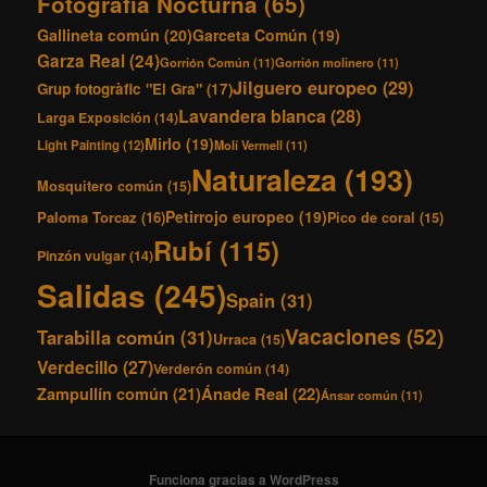
Fotografía Nocturna
(65)
Gallineta común
(20)
Garceta Común
(19)
Garza Real
(24)
Gorrión Común
(11)
Gorrión molinero
(11)
Jilguero europeo
(29)
Grup fotogràfic "El Gra"
(17)
Lavandera blanca
(28)
Larga Exposición
(14)
Mirlo
(19)
Light Painting
(12)
Molí Vermell
(11)
Naturaleza
(193)
Mosquitero común
(15)
Petirrojo europeo
(19)
Paloma Torcaz
(16)
Pico de coral
(15)
Rubí
(115)
Pinzón vulgar
(14)
Salidas
(245)
Spain
(31)
Vacaciones
(52)
Tarabilla común
(31)
Urraca
(15)
Verdecillo
(27)
Verderón común
(14)
Ánade Real
(22)
Zampullín común
(21)
Ánsar común
(11)
Funciona gracias a WordPress