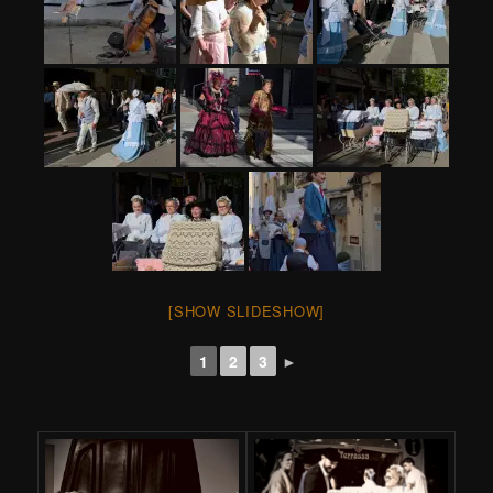
[SHOW SLIDESHOW]
1
2
3
►