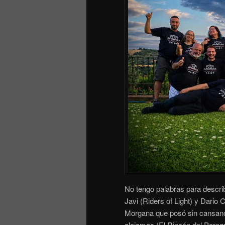
No tengo palabras para describ
Javi (Riders of Light) y Dario
Morgana que posó sin cansanci
alojamos (El Rincón del Peregr