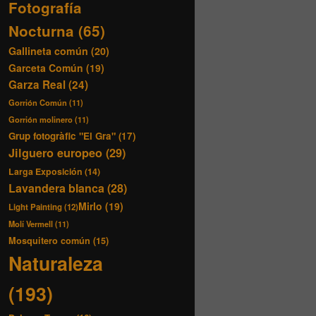
Fotografía
Nocturna
(65)
Gallineta común
(20)
Garceta Común
(19)
Garza Real
(24)
Gorrión Común
(11)
Gorrión molinero
(11)
Grup fotogràfic "El Gra"
(17)
Jilguero europeo
(29)
Larga Exposición
(14)
Lavandera blanca
(28)
Mirlo
(19)
Light Painting
(12)
Molí Vermell
(11)
Mosquitero común
(15)
Naturaleza
(193)