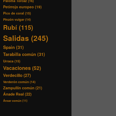
Paloma Torcaz
(16)
Petirrojo europeo
(19)
Pico de coral
(15)
Pinzón vulgar
(14)
Rubí
(115)
Salidas
(245)
Spain
(31)
Tarabilla común
(31)
Urraca
(15)
Vacaciones
(52)
Verdecillo
(27)
Verderón común
(14)
Zampullín común
(21)
Ánade Real
(22)
Ánsar común
(11)