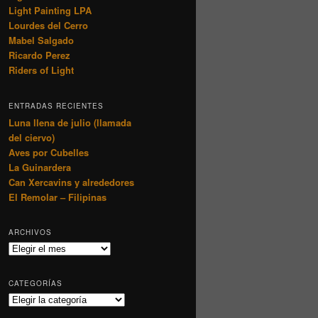
Light Painting LPA
Lourdes del Cerro
Mabel Salgado
Ricardo Perez
Riders of Light
ENTRADAS RECIENTES
Luna llena de julio (llamada
del ciervo)
Aves por Cubelles
La Guinardera
Can Xercavins y alrededores
El Remolar – Filipinas
ARCHIVOS
Archivos
CATEGORÍAS
Categorías