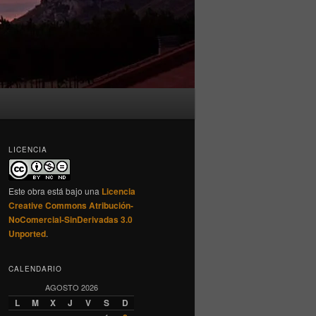
LICENCIA
Este obra está bajo una
Licencia
Creative Commons Atribución-
NoComercial-SinDerivadas 3.0
Unported
.
CALENDARIO
AGOSTO 2026
L
M
X
J
V
S
D