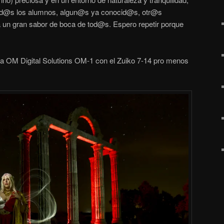
tod@s los alumnos, algun@s ya conocid@s, otr@s
un gran sabor de boca de tod@s. Espero repetir porque
a OM Digital Solutions OM-1 con el Zuiko 7-14 pro menos