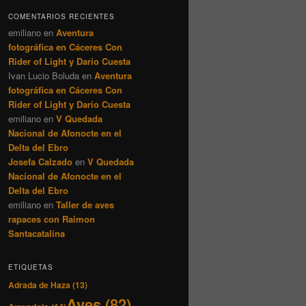
COMENTARIOS RECIENTES
emiliano
en
Aventura
fotográfica en Cáceres Con
Rider of Light y Dario Cuesta
Ivan Lucio Boluda
en
Aventura
fotográfica en Cáceres Con
Rider of Light y Dario Cuesta
emiliano
en
V Quedada
Nacional de Afonocte en el
Delta del Ebro
Josefa Calzado
en
V Quedada
Nacional de Afonocte en el
Delta del Ebro
emiliano
en
Taller de aves
rapaces con Raimon
Santacatalina
ETIQUETAS
Adrada de Haza
(13)
Aves
(82)