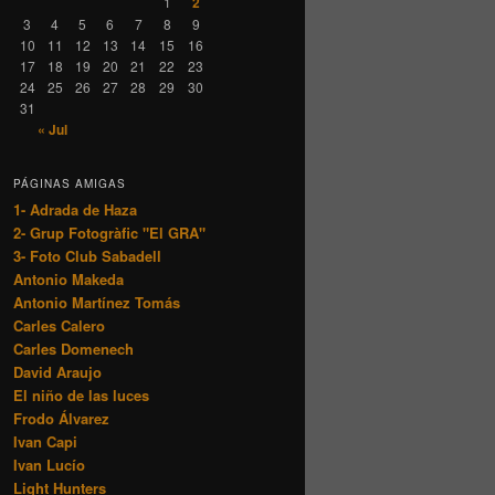
1
2
3
4
5
6
7
8
9
10
11
12
13
14
15
16
17
18
19
20
21
22
23
24
25
26
27
28
29
30
31
« Jul
PÁGINAS AMIGAS
1- Adrada de Haza
2- Grup Fotogràfic "El GRA"
3- Foto Club Sabadell
Antonio Makeda
Antonio Martínez Tomás
Carles Calero
Carles Domenech
David Araujo
El niño de las luces
Frodo Álvarez
Ivan Capi
Ivan Lucío
Light Hunters