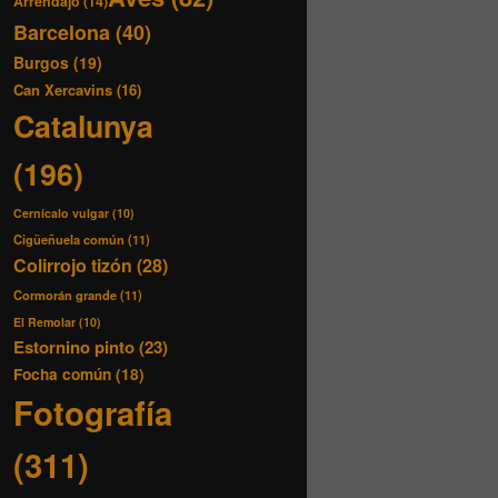
Arrendajo
(14)
Barcelona
(40)
Burgos
(19)
Can Xercavins
(16)
Catalunya
(196)
Cernícalo vulgar
(10)
Cigüeñuela común
(11)
Colirrojo tizón
(28)
Cormorán grande
(11)
El Remolar
(10)
Estornino pinto
(23)
Focha común
(18)
Fotografía
(311)