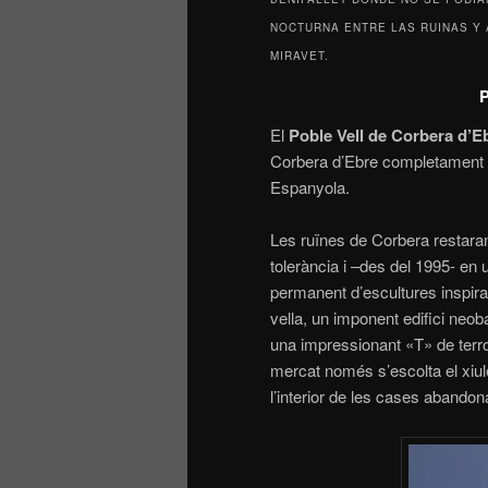
NOCTURNA ENTRE LAS RUINAS Y 
MIRAVET.
P
El
Poble Vell de Corbera d’E
Corbera d’Ebre completament des
Espanyola.
Les ruïnes de Corbera restar
tolerància i –des del 1995- en 
permanent d’escultures inspirad
vella, un imponent edifici neob
una impressionant «T» de terror
mercat només s’escolta el xiule
l’interior de les cases abando