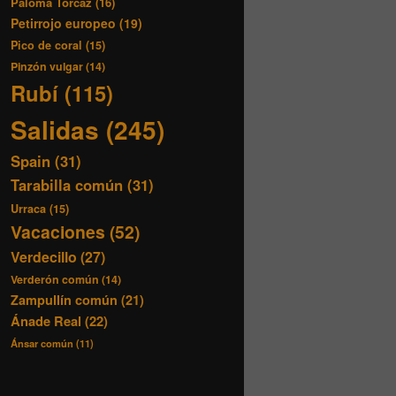
Paloma Torcaz
(16)
Petirrojo europeo
(19)
Pico de coral
(15)
Pinzón vulgar
(14)
Rubí
(115)
Salidas
(245)
Spain
(31)
Tarabilla común
(31)
Urraca
(15)
Vacaciones
(52)
Verdecillo
(27)
Verderón común
(14)
Zampullín común
(21)
Ánade Real
(22)
Ánsar común
(11)