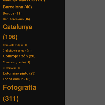
Arrendajo
(14)
Barcelona
(40)
Burgos
(19)
Can Xercavins
(16)
Catalunya
(196)
Cernícalo vulgar
(10)
Cigüeñuela común
(11)
Colirrojo tizón
(28)
Cormorán grande
(11)
El Remolar
(10)
Estornino pinto
(23)
Focha común
(18)
Fotografía
(311)