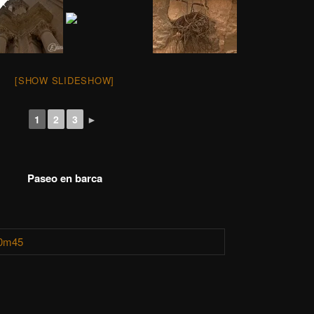
[SHOW SLIDESHOW]
1
2
3
►
Paseo en barca