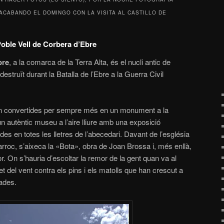
ACABANDO EL DOMINGO CON LA VISITA AL CASTILLO DE
oble Vell de Corbera d’Ebre
bre
, a la comarca de la Terra Alta, és el nucli antic de
truït durant la Batalla de l’Ebre a la Guerra Civil
an convertides per sempre més en un monument a la
un autèntic museu a l’aire lliure amb una exposició
es en totes les lletres de l’abecedari. Davant de l’església
arroc, s’aixeca la «Bota», obra de Joan Brossa i, més enllà,
. On s’hauria d’escoltar la remor de la gent quan va al
t del vent contra els pins i els matolls que han crescut a
nades.