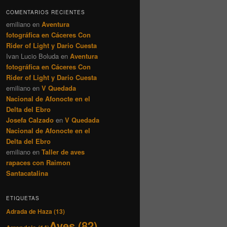
COMENTARIOS RECIENTES
emiliano
en
Aventura
fotográfica en Cáceres Con
Rider of Light y Dario Cuesta
Ivan Lucio Boluda
en
Aventura
fotográfica en Cáceres Con
Rider of Light y Dario Cuesta
emiliano
en
V Quedada
Nacional de Afonocte en el
Delta del Ebro
Josefa Calzado
en
V Quedada
Nacional de Afonocte en el
Delta del Ebro
emiliano
en
Taller de aves
rapaces con Raimon
Santacatalina
ETIQUETAS
Adrada de Haza
(13)
Aves
(82)