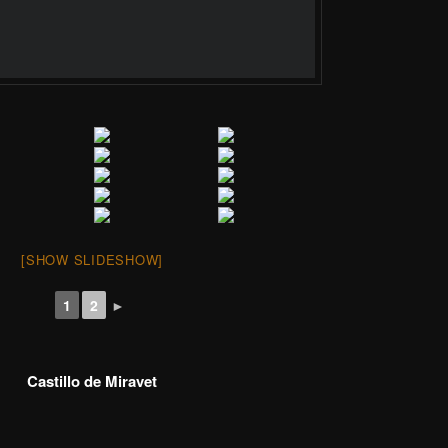
[SHOW SLIDESHOW]
1
2
►
Castillo de Miravet