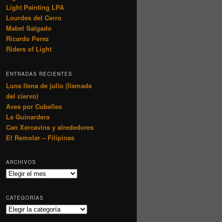
Light Painting LPA
Lourdes del Cerro
Mabel Salgado
Ricardo Perez
Riders of Light
ENTRADAS RECIENTES
Luna llena de julio (llamada
del ciervo)
Aves por Cubelles
La Guinardera
Can Xercavins y alrededores
El Remolar – Filipinas
ARCHIVOS
Archivos
CATEGORÍAS
Categorías