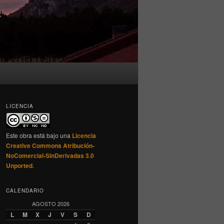
LICENCIA
Este obra está bajo una
Licencia
Creative Commons Atribución-
NoComercial-SinDerivadas 3.0
Unported
.
CALENDARIO
AGOSTO 2026
L
M
X
J
V
S
D