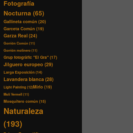
Fotografía
Nocturna
(65)
Gallineta común
(20)
Garceta Común
(19)
Garza Real
(24)
Gorrión Común
(11)
Gorrión molinero
(11)
Grup fotogràfic "El Gra"
(17)
Jilguero europeo
(29)
Larga Exposición
(14)
Lavandera blanca
(28)
Mirlo
(19)
Light Painting
(12)
Molí Vermell
(11)
Mosquitero común
(15)
Naturaleza
(193)