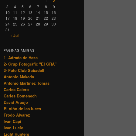
1
2
3
4
5
6
7
8
9
10
11
12
13
14
15
16
17
18
19
20
21
22
23
24
25
26
27
28
29
30
31
« Jul
PÁGINAS AMIGAS
1- Adrada de Haza
2- Grup Fotogràfic "El GRA"
3- Foto Club Sabadell
Antonio Makeda
Antonio Martínez Tomás
Carles Calero
Carles Domenech
David Araujo
El niño de las luces
Frodo Álvarez
Ivan Capi
Ivan Lucío
Light Hunters