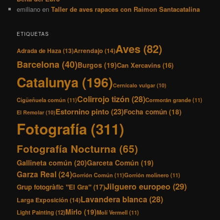
emiliano
en
Taller de aves rapaces con Raimon Santacatalina
ETIQUETAS
Aves
(82)
Adrada de Haza
(13)
Arrendajo
(14)
Barcelona
(40)
Burgos
(19)
Can Xercavins
(16)
Catalunya
(196)
Cernícalo vulgar
(10)
Colirrojo tizón
(28)
Cigüeñuela común
(11)
Cormorán grande
(11)
Estornino pinto
(23)
Focha común
(18)
El Remolar
(10)
Fotografía
(311)
Fotografía Nocturna
(65)
Gallineta común
(20)
Garceta Común
(19)
Garza Real
(24)
Gorrión Común
(11)
Gorrión molinero
(11)
Jilguero europeo
(29)
Grup fotogràfic "El Gra"
(17)
Lavandera blanca
(28)
Larga Exposición
(14)
Mirlo
(19)
Light Painting
(12)
Molí Vermell
(11)