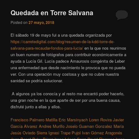
Quedada en Torre Salvana
Posted on
27 mayo, 2018
El sábado 19 de mayo fui a una quedada organizada por
https://carretedigital.com/blog/resumen-de-la-kdd-torre-de-
salvana-para-recaudar-fondos-para-lucia/
en la que nos reunimos
un buen numero de fotógrafos para contribuir económicamente a
ayuda a Lucía Gil. Lucía padece Amaurosis congénita de Leber
una enfermedad que desde nacimiento le provoca que no pueda
ver. Con una operación muy costosa y que no cubre nuestra
sanidad se podría solucionar.
A algunos ya los conocía y al resto me encantó poder hacerlo,
una gran noche en la que aparte de ser por una buena causa,
disfruté junto a ellas y ellos.
Francisco Palmero Matilla
Eric Marsinyach
Loren Rovira
Javier
García Alvarez
Andres Murillo
Joselo Guaman Gonzalez
María
Jesús Oviedo Sierra
Ignasi Trape Pujol
Ivan Gómez Aragonés