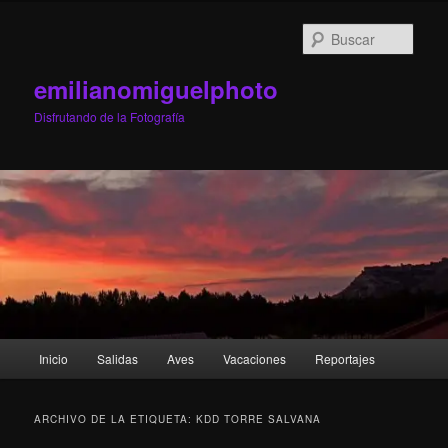
Ir
Ir
al
al
Busc
contenido
contenido
principal
secundario
emilianomiguelphoto
Disfrutando de la Fotografía
Menú
Inicio
Salidas
Aves
Vacaciones
Reportajes
principal
ARCHIVO DE LA ETIQUETA:
KDD TORRE SALVANA