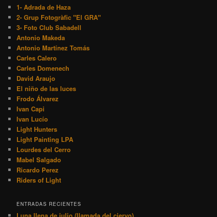
1- Adrada de Haza
2- Grup Fotogràfic "El GRA"
3- Foto Club Sabadell
Antonio Makeda
Antonio Martínez Tomás
Carles Calero
Carles Domenech
David Araujo
El niño de las luces
Frodo Álvarez
Ivan Capi
Ivan Lucío
Light Hunters
Light Painting LPA
Lourdes del Cerro
Mabel Salgado
Ricardo Perez
Riders of Light
ENTRADAS RECIENTES
Luna llena de julio (llamada del ciervo)