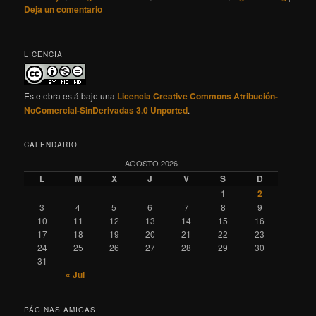
Deja un comentario
LICENCIA
Este obra está bajo una
Licencia Creative Commons Atribución-
NoComercial-SinDerivadas 3.0 Unported
.
CALENDARIO
AGOSTO 2026
L
M
X
J
V
S
D
1
2
3
4
5
6
7
8
9
10
11
12
13
14
15
16
17
18
19
20
21
22
23
24
25
26
27
28
29
30
31
« Jul
PÁGINAS AMIGAS