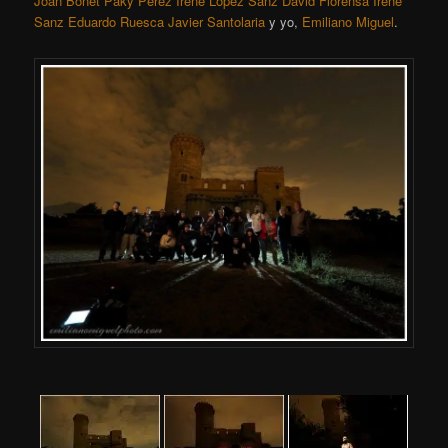
Joan Bonet
Paky Pérez
Irene López Sanz
David Florensa
Irene
Sanz
Eduardo Ruesca
Javier Santolaria
y yo,
Emiliano Miguel
.