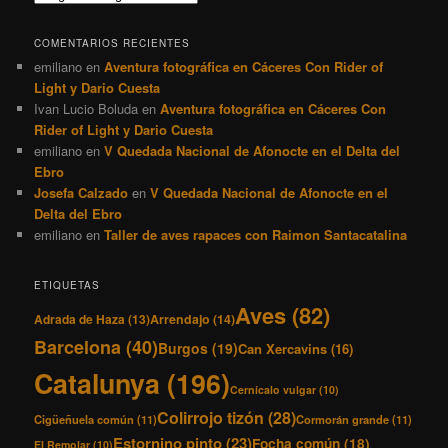
COMENTARIOS RECIENTES
emiliano
en
Aventura fotográfica en Cáceres Con Rider of
Light y Dario Cuesta
Ivan Lucio Boluda
en
Aventura fotográfica en Cáceres Con
Rider of Light y Dario Cuesta
emiliano
en
V Quedada Nacional de Afonocte en el Delta del
Ebro
Josefa Calzado
en
V Quedada Nacional de Afonocte en el
Delta del Ebro
emiliano
en
Taller de aves rapaces con Raimon Santacatalina
ETIQUETAS
Aves
(82)
Adrada de Haza
(13)
Arrendajo
(14)
Barcelona
(40)
Burgos
(19)
Can Xercavins
(16)
Catalunya
(196)
Cernícalo vulgar
(10)
Colirrojo tizón
(28)
Cigüeñuela común
(11)
Cormorán grande
(11)
Estornino pinto
(23)
Focha común
(18)
El Remolar
(10)