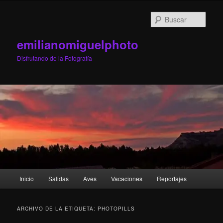
Ir
Ir
al
al
Busc
contenido
contenido
principal
secundario
emilianomiguelphoto
Disfrutando de la Fotografía
Menú
Inicio
Salidas
Aves
Vacaciones
Reportajes
principal
ARCHIVO DE LA ETIQUETA:
PHOTOPILLS