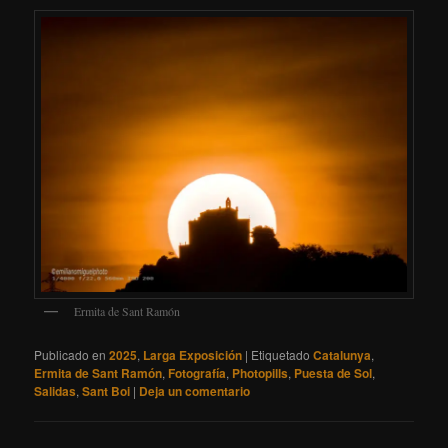
Ermita de Sant Ramón
Publicado en
2025
,
Larga Exposición
|
Etiquetado
Catalunya
,
Ermita de Sant Ramón
,
Fotografía
,
Photopills
,
Puesta de Sol
,
Salidas
,
Sant Boi
|
Deja un comentario