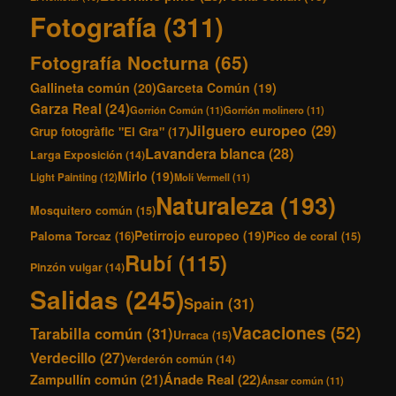
Fotografía
(311)
Fotografía Nocturna
(65)
Gallineta común
(20)
Garceta Común
(19)
Garza Real
(24)
Gorrión Común
(11)
Gorrión molinero
(11)
Jilguero europeo
(29)
Grup fotogràfic "El Gra"
(17)
Lavandera blanca
(28)
Larga Exposición
(14)
Mirlo
(19)
Light Painting
(12)
Molí Vermell
(11)
Naturaleza
(193)
Mosquitero común
(15)
Petirrojo europeo
(19)
Paloma Torcaz
(16)
Pico de coral
(15)
Rubí
(115)
Pinzón vulgar
(14)
Salidas
(245)
Spain
(31)
Vacaciones
(52)
Tarabilla común
(31)
Urraca
(15)
Verdecillo
(27)
Verderón común
(14)
Ánade Real
(22)
Zampullín común
(21)
Ánsar común
(11)