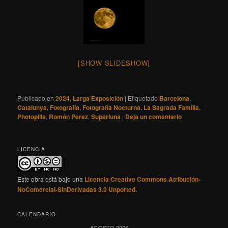
[SHOW SLIDESHOW]
Publicado en
2024
,
Larga Exposición
|
Etiquetado
Barcelona
,
Catalunya
,
Fotografía
,
Fotografía Nocturna
,
La Sagrada Familia
,
Photopills
,
Romón Perez
,
Superluna
|
Deja un comentario
LICENCIA
Este obra está bajo una
Licencia Creative Commons Atribución-
NoComercial-SinDerivadas 3.0 Unported
.
CALENDARIO
AGOSTO 2026