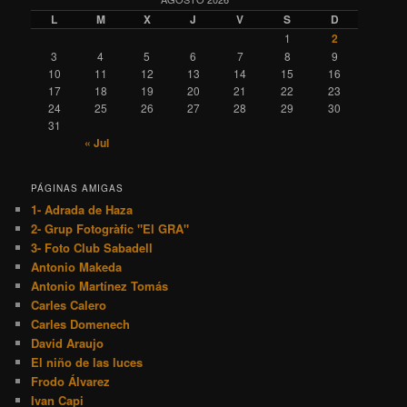
L
M
X
J
V
S
D
1
2
3
4
5
6
7
8
9
10
11
12
13
14
15
16
17
18
19
20
21
22
23
24
25
26
27
28
29
30
31
« Jul
PÁGINAS AMIGAS
1- Adrada de Haza
2- Grup Fotogràfic "El GRA"
3- Foto Club Sabadell
Antonio Makeda
Antonio Martínez Tomás
Carles Calero
Carles Domenech
David Araujo
El niño de las luces
Frodo Álvarez
Ivan Capi