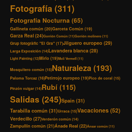
Fotografía
(311)
Fotografía Nocturna
(65)
Gallineta común
(20)
Garceta Común
(19)
Garza Real
(24)
Gorrión Común
(11)
Gorrión molinero
(11)
Jilguero europeo
(29)
Grup fotogràfic "El Gra"
(17)
Lavandera blanca
(28)
Larga Exposición
(14)
Mirlo
(19)
Light Painting
(12)
Molí Vermell
(11)
Naturaleza
(193)
Mosquitero común
(15)
Petirrojo europeo
(19)
Paloma Torcaz
(16)
Pico de coral
(15)
Rubí
(115)
Pinzón vulgar
(14)
Salidas
(245)
Spain
(31)
Vacaciones
(52)
Tarabilla común
(31)
Urraca
(15)
Verdecillo
(27)
Verderón común
(14)
Ánade Real
(22)
Zampullín común
(21)
Ánsar común
(11)