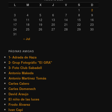
L
M
X
J
V
S
D
1
2
3
4
5
6
7
8
9
10
11
12
13
14
15
16
17
18
19
20
21
22
23
24
25
26
27
28
29
30
31
« Jul
PÁGINAS AMIGAS
1- Adrada de Haza
2- Grup Fotogràfic "El GRA"
3- Foto Club Sabadell
Antonio Makeda
Antonio Martínez Tomás
Carles Calero
Carles Domenech
David Araujo
El niño de las luces
Frodo Álvarez
Ivan Capi