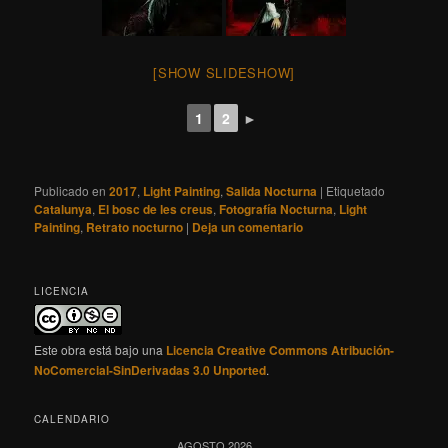
[SHOW SLIDESHOW]
1
2
►
Publicado en
2017
,
Light Painting
,
Salida Nocturna
|
Etiquetado
Catalunya
,
El bosc de les creus
,
Fotografía Nocturna
,
Light
Painting
,
Retrato nocturno
|
Deja un comentario
LICENCIA
Este obra está bajo una
Licencia Creative Commons Atribución-
NoComercial-SinDerivadas 3.0 Unported
.
CALENDARIO
AGOSTO 2026