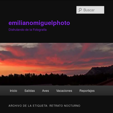
Ir
Ir
al
al
Busc
contenido
contenido
principal
secundario
emilianomiguelphoto
Disfrutando de la Fotografía
Menú
Inicio
Salidas
Aves
Vacaciones
Reportajes
principal
ARCHIVO DE LA ETIQUETA:
RETRATO NOCTURNO