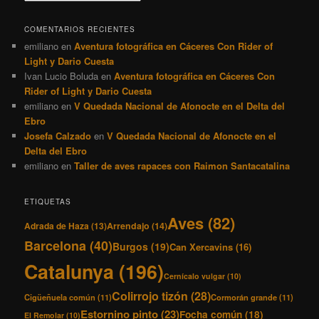
COMENTARIOS RECIENTES
emiliano
en
Aventura fotográfica en Cáceres Con Rider of
Light y Dario Cuesta
Ivan Lucio Boluda
en
Aventura fotográfica en Cáceres Con
Rider of Light y Dario Cuesta
emiliano
en
V Quedada Nacional de Afonocte en el Delta del
Ebro
Josefa Calzado
en
V Quedada Nacional de Afonocte en el
Delta del Ebro
emiliano
en
Taller de aves rapaces con Raimon Santacatalina
ETIQUETAS
Aves
(82)
Adrada de Haza
(13)
Arrendajo
(14)
Barcelona
(40)
Burgos
(19)
Can Xercavins
(16)
Catalunya
(196)
Cernícalo vulgar
(10)
Colirrojo tizón
(28)
Cigüeñuela común
(11)
Cormorán grande
(11)
Estornino pinto
(23)
Focha común
(18)
El Remolar
(10)