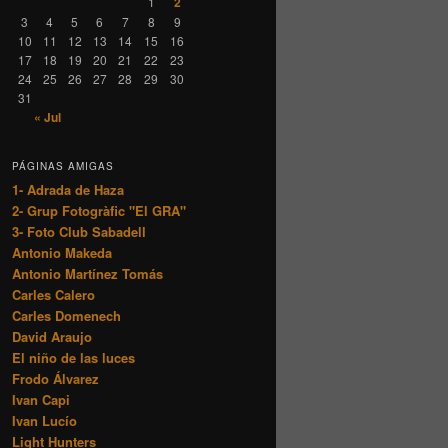
1
2
3
4
5
6
7
8
9
10
11
12
13
14
15
16
17
18
19
20
21
22
23
24
25
26
27
28
29
30
31
« Jul
PÁGINAS AMIGAS
1- Adrada de Haza
2- Grup Fotogràfic "El GRA"
3- Foto Club Sabadell
Antonio Makeda
Antonio Martínez Tomás
Carles Calero
Carles Domenech
David Araujo
El niño de las luces
Frodo Álvarez
Ivan Capi
Ivan Lucío
Light Hunters