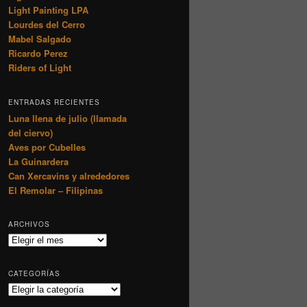
Light Painting LPA
Lourdes del Cerro
Mabel Salgado
Ricardo Perez
Riders of Light
ENTRADAS RECIENTES
Luna llena de julio (llamada
del ciervo)
Aves por Cubelles
La Guinardera
Can Xercavins y alrededores
El Remolar – Filipinas
ARCHIVOS
Archivos
CATEGORÍAS
Categorías