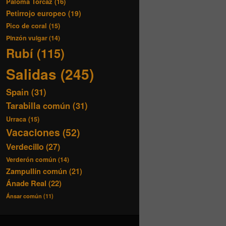
Paloma Torcaz
(16)
Petirrojo europeo
(19)
Pico de coral
(15)
Pinzón vulgar
(14)
Rubí
(115)
Salidas
(245)
Spain
(31)
Tarabilla común
(31)
Urraca
(15)
Vacaciones
(52)
Verdecillo
(27)
Verderón común
(14)
Zampullín común
(21)
Ánade Real
(22)
Ánsar común
(11)