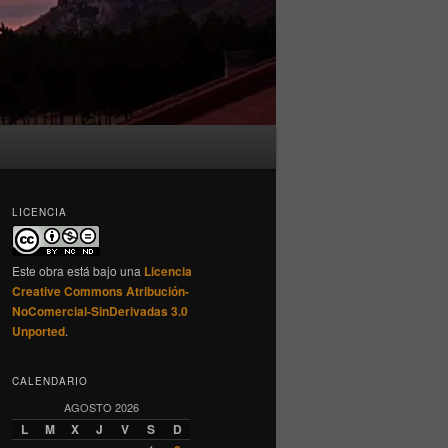
LICENCIA
Este obra está bajo una
Licencia
Creative Commons Atribución-
NoComercial-SinDerivadas 3.0
Unported
.
CALENDARIO
AGOSTO 2026
L
M
X
J
V
S
D