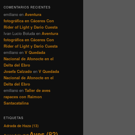
COMENTARIOS RECIENTES
emiliano
en
Aventura
fotográfica en Cáceres Con
Rider of Light y Dario Cuesta
Ivan Lucio Boluda
en
Aventura
fotográfica en Cáceres Con
Rider of Light y Dario Cuesta
emiliano
en
V Quedada
Nacional de Afonocte en el
Delta del Ebro
Josefa Calzado
en
V Quedada
Nacional de Afonocte en el
Delta del Ebro
emiliano
en
Taller de aves
rapaces con Raimon
Santacatalina
ETIQUETAS
Adrada de Haza
(13)
Aves
(82)