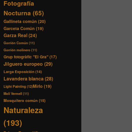
Fotografía
Nocturna
(65)
Gallineta común
(20)
Garceta Común
(19)
Garza Real
(24)
Gorrión Común
(11)
Gorrión molinero
(11)
Grup fotogràfic "El Gra"
(17)
Jilguero europeo
(29)
Larga Exposición
(14)
Lavandera blanca
(28)
Mirlo
(19)
Light Painting
(12)
Molí Vermell
(11)
Mosquitero común
(15)
Naturaleza
(193)