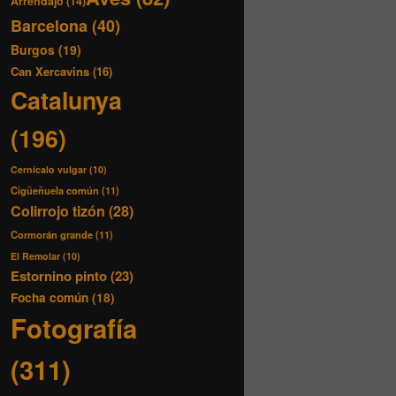
Arrendajo
(14)
Barcelona
(40)
Burgos
(19)
Can Xercavins
(16)
Catalunya
(196)
Cernícalo vulgar
(10)
Cigüeñuela común
(11)
Colirrojo tizón
(28)
Cormorán grande
(11)
El Remolar
(10)
Estornino pinto
(23)
Focha común
(18)
Fotografía
(311)