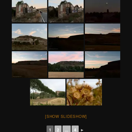
[SHOW SLIDESHOW]
1
2
...
4
►