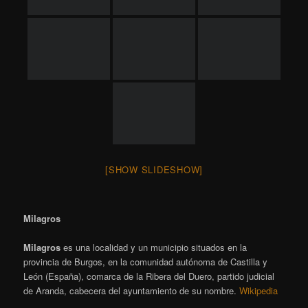
Publicado en
2020
,
Vacaciones
|
Etiquetado
Adrada de Haza
,
Aldeanueva de la Serrezuela
,
Aldehorno
,
Castillejo de Robledo
,
Ermita de La Virgen de Talamanquilla
,
Espinosa de Cervera
,
Fotografía
,
Haza
,
Hoyales de Roa
,
La Sequera de Haza
,
Maderuelo
,
Milagros
,
Peñafiel
,
Salidas
,
Tubilla del Lago
,
Vacaciones
|
Deja un
comentario