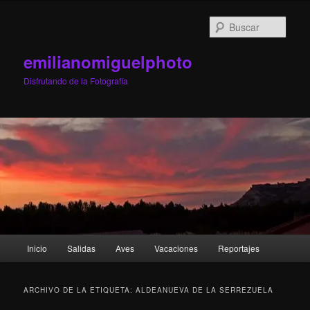
Ir
Ir
al
al
Busc
contenido
contenido
principal
secundario
emilianomiguelphoto
Disfrutando de la Fotografía
Menú
Inicio
Salidas
Aves
Vacaciones
Reportajes
principal
ARCHIVO DE LA ETIQUETA:
ALDEANUEVA DE LA SERREZUELA