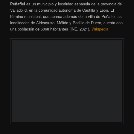
La Guinardera
Can Xercavins y alrededores
El Remolar – Filipinas
ARCHIVOS
Archivos
CATEGORÍAS
Categorías
COMENTARIOS RECIENTES
emiliano
en
Aventura fotográfica en Cáceres Con Rider of
Light y Dario Cuesta
Ivan Lucio Boluda
en
Aventura fotográfica en Cáceres Con
Rider of Light y Dario Cuesta
emiliano
en
V Quedada Nacional de Afonocte en el Delta del
Ebro
Josefa Calzado
en
V Quedada Nacional de Afonocte en el
Delta del Ebro
emiliano
en
Taller de aves rapaces con Raimon Santacatalina