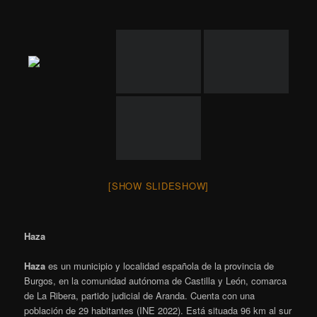
[SHOW SLIDESHOW]
Haza
Haza
es un municipio​ y localidad española de la provincia de
Burgos, en la comunidad autónoma de Castilla y León, comarca
de La Ribera, partido judicial de Aranda. Cuenta con una
población de 29 habitantes (INE 2022). Está situada 96 km al sur
de la capital provincial, en la ladera sur que cierra el valle del río
Duero ocupando una posición estratégica dominada Pico de la
Buitrera, con una altitud de 910 metros sobre el nivel del mar y
defendida al oeste por el río Riaza.
Wikipedia