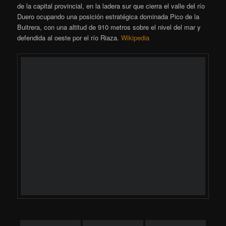
[SHOW SLIDESHOW]
Hoyales de Roa
Hoyales de Roa
es una localidad y un municipio
​ situado en la
provincia de Burgos, comunidad autónoma de Castilla y León
(España), comarca de La Ribera, partido judicial de Aranda,
ayuntamiento del mismo nombre.
Wikipedia