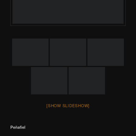
2- Grup Fotogràfic "El GRA"
3- Foto Club Sabadell
Antonio Makeda
Antonio Martínez Tomás
Carles Calero
Carles Domenech
David Araujo
El niño de las luces
Frodo Álvarez
Ivan Capi
Ivan Lucío
Light Hunters
Light Painting LPA
Lourdes del Cerro
Mabel Salgado
Ricardo Perez
Riders of Light
ENTRADAS RECIENTES
Luna llena de julio (llamada del ciervo)
Aves por Cubelles