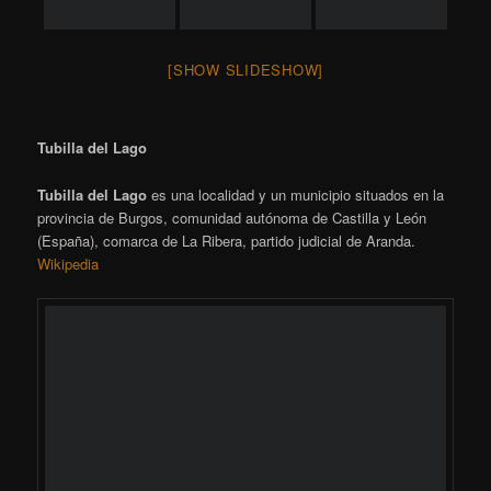
Petirrojo europeo
(19)
Paloma Torcaz
(16)
Pico de coral
(15)
Rubí
(115)
Pinzón vulgar
(14)
Salidas
(245)
Spain
(31)
Vacaciones
(52)
Tarabilla común
(31)
Urraca
(15)
Verdecillo
(27)
Verderón común
(14)
Ánade Real
(22)
Zampullín común
(21)
Ánsar común
(11)
Funciona gracias a WordPress