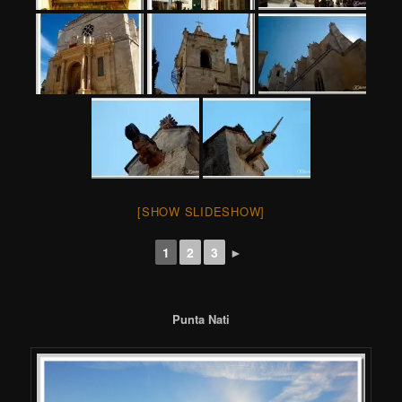
[SHOW SLIDESHOW]
1
2
3
►
Punta Nati