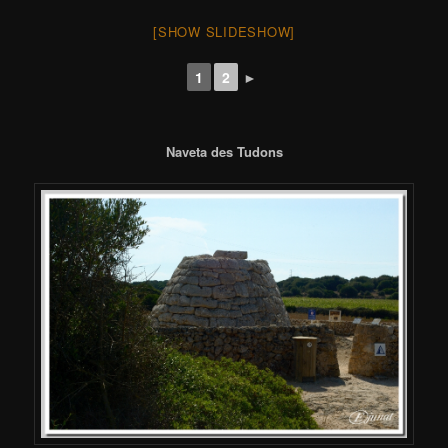
[SHOW SLIDESHOW]
1
2
►
Naveta des Tudons