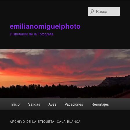
Ir
Ir
al
al
Busc
contenido
contenido
principal
secundario
emilianomiguelphoto
Disfrutando de la Fotografía
Menú
Inicio
Salidas
Aves
Vacaciones
Reportajes
principal
ARCHIVO DE LA ETIQUETA:
CALA BLANCA