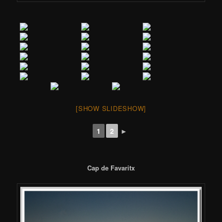
[SHOW SLIDESHOW]
1
2
►
Cap de Favaritx