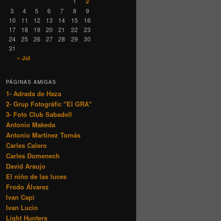
1
2
3
4
5
6
7
8
9
10
11
12
13
14
15
16
17
18
19
20
21
22
23
24
25
26
27
28
29
30
31
« Jul
PÁGINAS AMIGAS
1- Adrada de Haza
2- Grup Fotogràfic "El GRA"
3- Foto Club Sabadell
Antonio Makeda
Antonio Martínez Tomás
Carles Calero
Carles Domenech
David Araujo
El niño de las luces
Frodo Álvarez
Ivan Capi
Ivan Lucío
Light Hunters