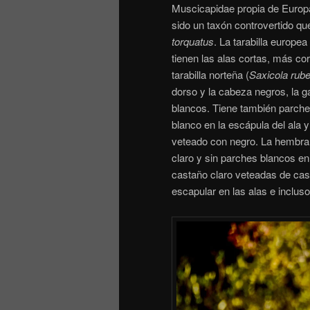
Muscicapidae propia de Europa
sido un taxón controvertido q
torquatus
. La tarabilla europe
tienen las alas cortas, más cort
tarabilla norteña (
Saxicola rube
dorso y la cabeza negros, la ga
blancos. Tiene también parche
blanco en la escápula del ala
veteado con negro. La hembra 
claro y sin parches blancos en e
castaño claro veteadas de cast
escapular en las alas e inclu