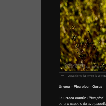
Alrededores del torrent de colobr
Urraca – Pica pica – Garsa
La
urraca común
(
Pica pica
),
es una especie de ave paserifo