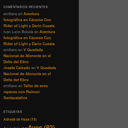
COMENTARIOS RECIENTES
emiliano
en
Aventura
fotográfica en Cáceres Con
Rider of Light y Dario Cuesta
Ivan Lucio Boluda
en
Aventura
fotográfica en Cáceres Con
Rider of Light y Dario Cuesta
emiliano
en
V Quedada
Nacional de Afonocte en el
Delta del Ebro
Josefa Calzado
en
V Quedada
Nacional de Afonocte en el
Delta del Ebro
emiliano
en
Taller de aves
rapaces con Raimon
Santacatalina
ETIQUETAS
Adrada de Haza
(13)
Aves
(82)