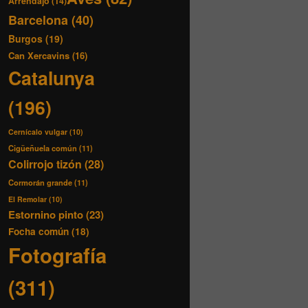
Arrendajo
(14)
Barcelona
(40)
Burgos
(19)
Can Xercavins
(16)
Catalunya
(196)
Cernícalo vulgar
(10)
Cigüeñuela común
(11)
Colirrojo tizón
(28)
Cormorán grande
(11)
El Remolar
(10)
Estornino pinto
(23)
Focha común
(18)
Fotografía
(311)