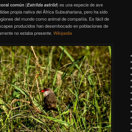
coral común
(
Estrilda astrild
)
es una especie de ave
ldidae propia nativa del África Subsahariana, pero ha sido
egiones del mundo como animal de compañía. Es fácil de
escapes producidos han desembocado en poblaciones de
iamente no estaba presente.
Wikipedia