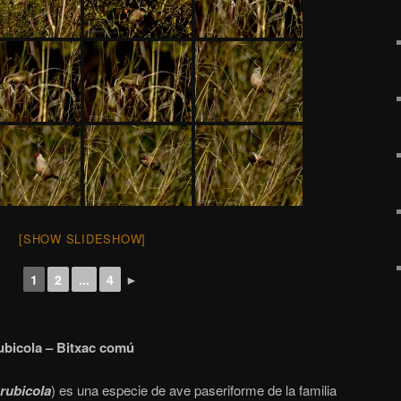
[SHOW SLIDESHOW]
1
2
...
4
►
ubicola – Bitxac comú
 rubicola
) es una especie de ave paseriforme de la familia