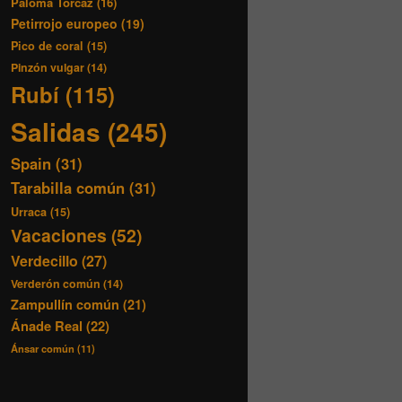
Paloma Torcaz
(16)
Petirrojo europeo
(19)
Pico de coral
(15)
Pinzón vulgar
(14)
Rubí
(115)
Salidas
(245)
Spain
(31)
Tarabilla común
(31)
Urraca
(15)
Vacaciones
(52)
Verdecillo
(27)
Verderón común
(14)
Zampullín común
(21)
Ánade Real
(22)
Ánsar común
(11)