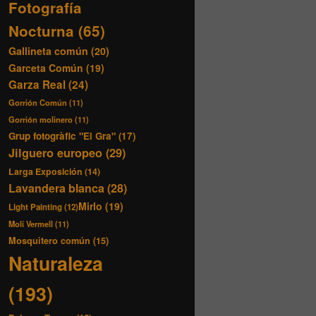
Fotografía
Nocturna
(65)
Gallineta común
(20)
Garceta Común
(19)
Garza Real
(24)
Gorrión Común
(11)
Gorrión molinero
(11)
Grup fotogràfic "El Gra"
(17)
Jilguero europeo
(29)
Larga Exposición
(14)
Lavandera blanca
(28)
Mirlo
(19)
Light Painting
(12)
Molí Vermell
(11)
Mosquitero común
(15)
Naturaleza
(193)