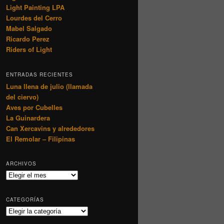
Light Painting LPA
Lourdes del Cerro
Mabel Salgado
Ricardo Perez
Riders of Light
ENTRADAS RECIENTES
Luna llena de julio (llamada
del ciervo)
Aves por Cubelles
La Guinardera
Can Xercavins y alrededores
El Remolar – Filipinas
ARCHIVOS
Archivos
CATEGORÍAS
Categorías