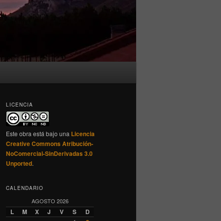
LICENCIA
Este obra está bajo una
Licencia
Creative Commons Atribución-
NoComercial-SinDerivadas 3.0
Unported
.
CALENDARIO
AGOSTO 2026
L
M
X
J
V
S
D