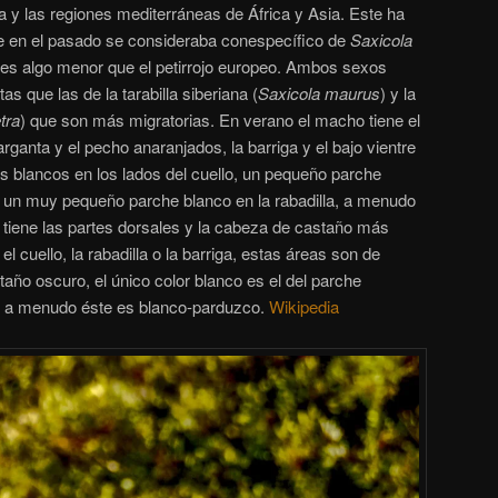
 y las regiones mediterráneas de África y Asia.
Este ha
ue en el pasado se consideraba conespecífico de
Saxicola
a es algo menor que el petirrojo europeo. Ambos sexos
as que las de la tarabilla siberiana (
Saxicola maurus
) y la
tra
) que son más migratorias. En verano el macho tiene el
rganta y el pecho anaranjados, la barriga y el bajo vientre
s blancos en los lados del cuello, un pequeño parche
 y un muy pequeño parche blanco en la rabadilla, a menudo
tiene las partes dorsales y la cabeza de castaño más
l cuello, la rabadilla o la barriga, estas áreas son de
año oscuro, el único color blanco es el del parche
so a menudo éste es blanco-parduzco.
Wikipedia