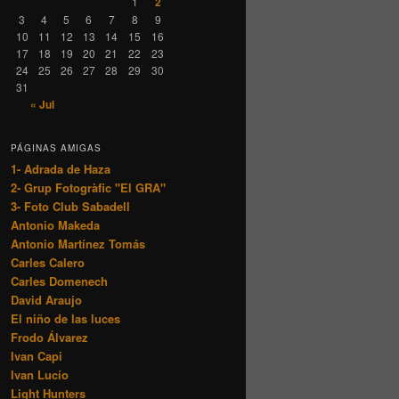
1
2
3
4
5
6
7
8
9
10
11
12
13
14
15
16
17
18
19
20
21
22
23
24
25
26
27
28
29
30
31
« Jul
PÁGINAS AMIGAS
1- Adrada de Haza
2- Grup Fotogràfic "El GRA"
3- Foto Club Sabadell
Antonio Makeda
Antonio Martínez Tomás
Carles Calero
Carles Domenech
David Araujo
El niño de las luces
Frodo Álvarez
Ivan Capi
Ivan Lucío
Light Hunters