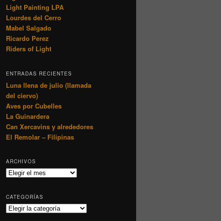
Light Painting LPA
Lourdes del Cerro
Mabel Salgado
Ricardo Perez
Riders of Light
ENTRADAS RECIENTES
Luna llena de julio (llamada
del ciervo)
Aves por Cubelles
La Guinardera
Can Xercavins y alrededores
El Remolar – Filipinas
ARCHIVOS
Archivos
CATEGORÍAS
Categorías