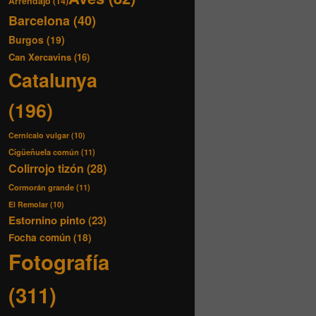
Arrendajo
(14)
Barcelona
(40)
Burgos
(19)
Can Xercavins
(16)
Catalunya
(196)
Cernícalo vulgar
(10)
Cigüeñuela común
(11)
Colirrojo tizón
(28)
Cormorán grande
(11)
El Remolar
(10)
Estornino pinto
(23)
Focha común
(18)
Fotografía
(311)