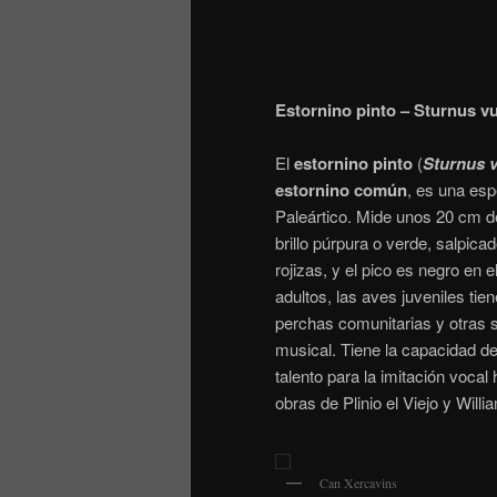
Estornino pinto – Sturnus vu
El
estornino pinto
(
Sturnus v
estornino común
,
​ es una esp
Paleártico. Mide unos 20 cm de
brillo púrpura o verde, salpica
rojizas, y el pico es negro en e
adultos, las aves juveniles ti
perchas comunitarias y otras s
musical. Tiene la capacidad de
talento para la imitación vocal
obras de Plinio el Viejo y Wil
Can Xercavins