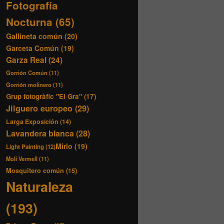
Fotografía
Nocturna
(65)
Gallineta común
(20)
Garceta Común
(19)
Garza Real
(24)
Gorrión Común
(11)
Gorrión molinero
(11)
Grup fotogràfic "El Gra"
(17)
Jilguero europeo
(29)
Larga Exposición
(14)
Lavandera blanca
(28)
Mirlo
(19)
Light Painting
(12)
Molí Vermell
(11)
Mosquitero común
(15)
Naturaleza
(193)