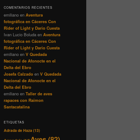
COMENTARIOS RECIENTES
emiliano
en
Aventura
fotográfica en Cáceres Con
Rider of Light y Dario Cuesta
Ivan Lucio Boluda
en
Aventura
fotográfica en Cáceres Con
Rider of Light y Dario Cuesta
emiliano
en
V Quedada
Nacional de Afonocte en el
Delta del Ebro
Josefa Calzado
en
V Quedada
Nacional de Afonocte en el
Delta del Ebro
emiliano
en
Taller de aves
rapaces con Raimon
Santacatalina
ETIQUETAS
Adrada de Haza
(13)
Aves
(82)