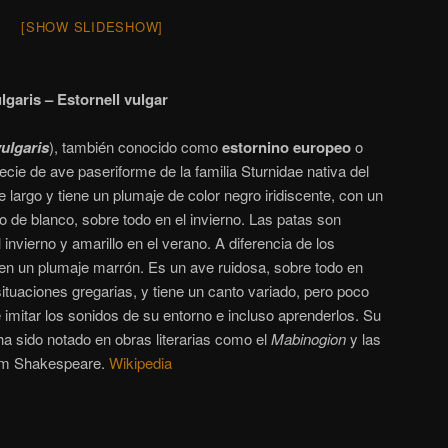
[SHOW SLIDESHOW]
lgaris – Estornell vulgar
ulgaris
),
​ también conocido como
estornino europeo
o
ecie de ave paseriforme de la familia Sturnidae nativa del
 largo y tiene un plumaje de color negro iridiscente, con un
do de blanco, sobre todo en el invierno. Las patas son
l invierno y amarillo en el verano. A diferencia de los
enen un plumaje marrón. Es un ave ruidosa, sobre todo en
ituaciones gregarias, y tiene un canto variado, pero poco
 imitar los sonidos de su entorno e incluso aprenderlos. Su
 ha sido notado en obras literarias como el
Mabinogion
y las
liam Shakespeare.
Wikipedia