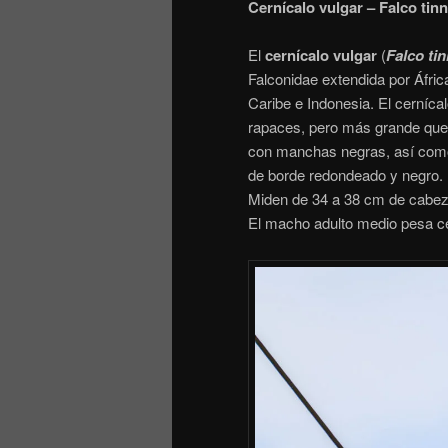
Cernícalo vulgar – Falco ti
El
cernícalo vulgar
​ (
Falco ti
Falconidae extendida por Áfric
Caribe e Indonesia. El cerníc
rapaces, pero más grande que 
con manchas negras, así como u
de borde redondeado y negro. 
Miden de 34 a 38 cm de cabeza
El macho adulto medio pesa ce