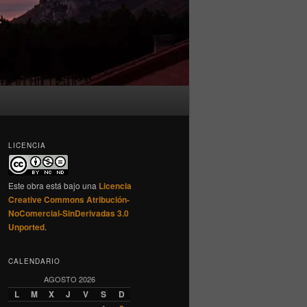
LICENCIA
Este obra está bajo una
Licencia
Creative Commons Atribución-
NoComercial-SinDerivadas 3.0
Unported
.
CALENDARIO
AGOSTO 2026
L
M
X
J
V
S
D