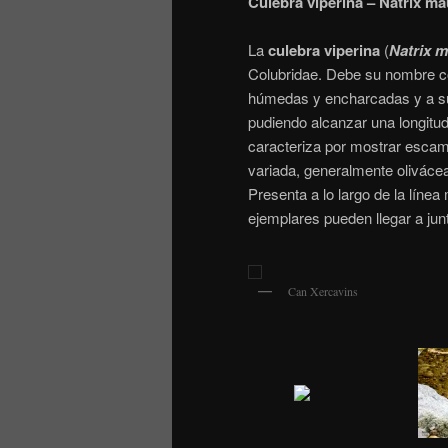
Culebra viperina – Natrix m
La
culebra viperina
(
Natrix 
Colubridae. Debe su nombre co
húmedas y encharcadas y a su
pudiendo alcanzar una longitu
caracteriza por mostrar esca
variada, generalmente olivácea
Presenta a lo largo de la líne
ejemplares pueden llegar a jun
Can Xercavins