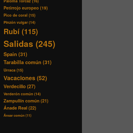
Paloma Torcaz
(16)
Petirrojo europeo
(19)
Pico de coral
(15)
Pinzón vulgar
(14)
Rubí
(115)
Salidas
(245)
Spain
(31)
Tarabilla común
(31)
Urraca
(15)
Vacaciones
(52)
Verdecillo
(27)
Verderón común
(14)
Zampullín común
(21)
Ánade Real
(22)
Ánsar común
(11)