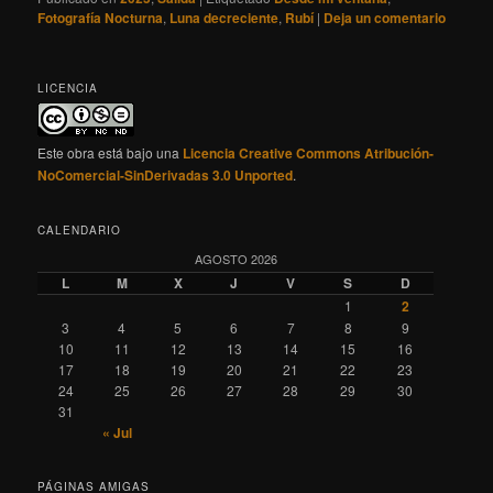
Fotografía Nocturna
,
Luna decreciente
,
Rubí
|
Deja un comentario
LICENCIA
Este obra está bajo una
Licencia Creative Commons Atribución-
NoComercial-SinDerivadas 3.0 Unported
.
CALENDARIO
AGOSTO 2026
L
M
X
J
V
S
D
1
2
3
4
5
6
7
8
9
10
11
12
13
14
15
16
17
18
19
20
21
22
23
24
25
26
27
28
29
30
31
« Jul
PÁGINAS AMIGAS