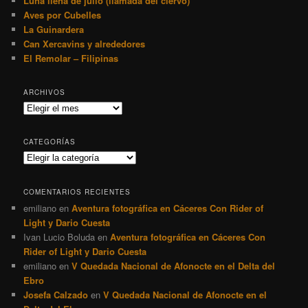
Luna llena de julio (llamada del ciervo)
Aves por Cubelles
La Guinardera
Can Xercavins y alrededores
El Remolar – Filipinas
ARCHIVOS
Archivos
CATEGORÍAS
Categorías
COMENTARIOS RECIENTES
emiliano
en
Aventura fotográfica en Cáceres Con Rider of
Light y Dario Cuesta
Ivan Lucio Boluda
en
Aventura fotográfica en Cáceres Con
Rider of Light y Dario Cuesta
emiliano
en
V Quedada Nacional de Afonocte en el Delta del
Ebro
Josefa Calzado
en
V Quedada Nacional de Afonocte en el