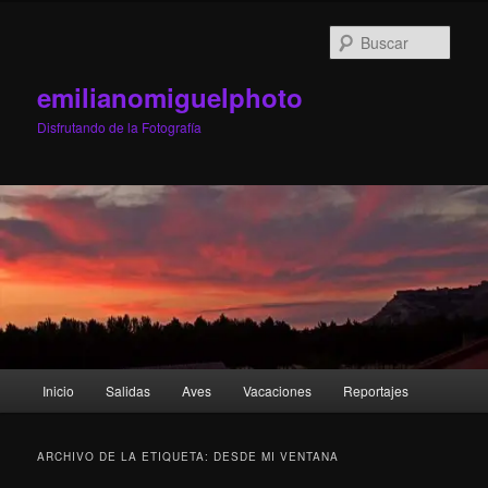
Ir
Ir
al
al
Busc
contenido
contenido
principal
secundario
emilianomiguelphoto
Disfrutando de la Fotografía
Menú
Inicio
Salidas
Aves
Vacaciones
Reportajes
principal
ARCHIVO DE LA ETIQUETA:
DESDE MI VENTANA