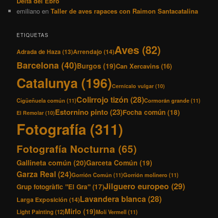
Delta del Ebro
emiliano
en
Taller de aves rapaces con Raimon Santacatalina
ETIQUETAS
Aves
(82)
Adrada de Haza
(13)
Arrendajo
(14)
Barcelona
(40)
Burgos
(19)
Can Xercavins
(16)
Catalunya
(196)
Cernícalo vulgar
(10)
Colirrojo tizón
(28)
Cigüeñuela común
(11)
Cormorán grande
(11)
Estornino pinto
(23)
Focha común
(18)
El Remolar
(10)
Fotografía
(311)
Fotografía Nocturna
(65)
Gallineta común
(20)
Garceta Común
(19)
Garza Real
(24)
Gorrión Común
(11)
Gorrión molinero
(11)
Jilguero europeo
(29)
Grup fotogràfic "El Gra"
(17)
Lavandera blanca
(28)
Larga Exposición
(14)
Mirlo
(19)
Light Painting
(12)
Molí Vermell
(11)