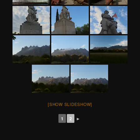
[SHOW SLIDESHOW]
1
2
►