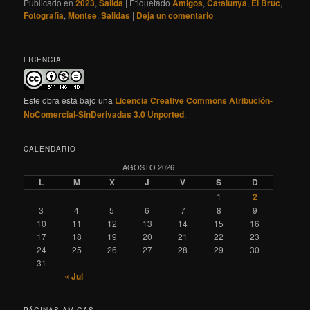
Publicado en
2023
,
Salida
|
Etiquetado
Amigos
,
Catalunya
,
El Bruc
,
Fotografía
,
Montse
,
Salidas
|
Deja un comentario
LICENCIA
Este obra está bajo una
Licencia Creative Commons Atribución-
NoComercial-SinDerivadas 3.0 Unported
.
CALENDARIO
AGOSTO 2026
L
M
X
J
V
S
D
1
2
3
4
5
6
7
8
9
10
11
12
13
14
15
16
17
18
19
20
21
22
23
24
25
26
27
28
29
30
31
« Jul