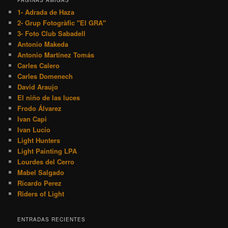
PÁGINAS AMIGAS
1- Adrada de Haza
2- Grup Fotogràfic "El GRA"
3- Foto Club Sabadell
Antonio Makeda
Antonio Martínez Tomás
Carles Calero
Carles Domenech
David Araujo
El niño de las luces
Frodo Álvarez
Ivan Capi
Ivan Lucío
Light Hunters
Light Painting LPA
Lourdes del Cerro
Mabel Salgado
Ricardo Perez
Riders of Light
ENTRADAS RECIENTES