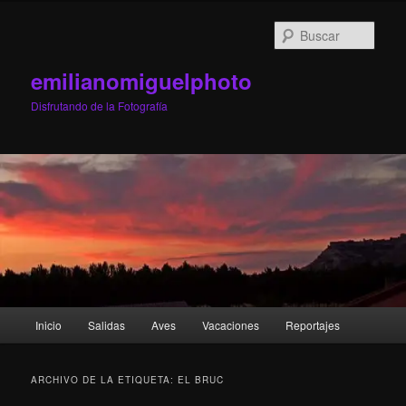
Ir
Ir
al
al
Busc
contenido
contenido
principal
secundario
emilianomiguelphoto
Disfrutando de la Fotografía
Menú
Inicio
Salidas
Aves
Vacaciones
Reportajes
principal
ARCHIVO DE LA ETIQUETA:
EL BRUC