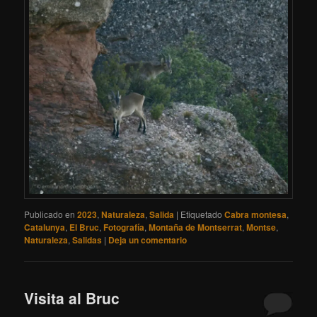
Publicado en
2023
,
Naturaleza
,
Salida
|
Etiquetado
Cabra montesa
,
Catalunya
,
El Bruc
,
Fotografía
,
Montaña de Montserrat
,
Montse
,
Naturaleza
,
Salidas
|
Deja un comentario
Visita al Bruc