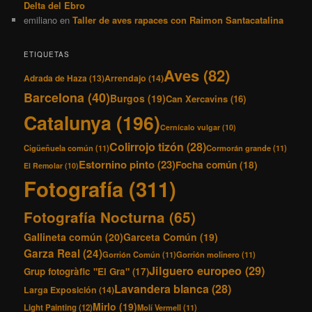
Delta del Ebro
emiliano
en
Taller de aves rapaces con Raimon Santacatalina
ETIQUETAS
Aves
(82)
Adrada de Haza
(13)
Arrendajo
(14)
Barcelona
(40)
Burgos
(19)
Can Xercavins
(16)
Catalunya
(196)
Cernícalo vulgar
(10)
Colirrojo tizón
(28)
Cigüeñuela común
(11)
Cormorán grande
(11)
Estornino pinto
(23)
Focha común
(18)
El Remolar
(10)
Fotografía
(311)
Fotografía Nocturna
(65)
Gallineta común
(20)
Garceta Común
(19)
Garza Real
(24)
Gorrión Común
(11)
Gorrión molinero
(11)
Jilguero europeo
(29)
Grup fotogràfic "El Gra"
(17)
Lavandera blanca
(28)
Larga Exposición
(14)
Mirlo
(19)
Light Painting
(12)
Molí Vermell
(11)