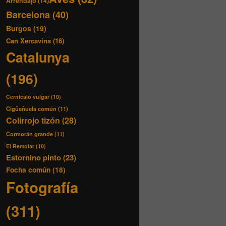
Arrendajo
(14)
Barcelona
(40)
Burgos
(19)
Can Xercavins
(16)
Catalunya
(196)
Cernícalo vulgar
(10)
Cigüeñuela común
(11)
Colirrojo tizón
(28)
Cormorán grande
(11)
El Remolar
(10)
Estornino pinto
(23)
Focha común
(18)
Fotografía
(311)