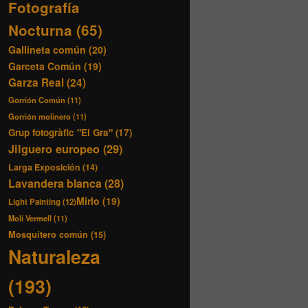
Fotografía
Nocturna
(65)
Gallineta común
(20)
Garceta Común
(19)
Garza Real
(24)
Gorrión Común
(11)
Gorrión molinero
(11)
Grup fotogràfic "El Gra"
(17)
Jilguero europeo
(29)
Larga Exposición
(14)
Lavandera blanca
(28)
Mirlo
(19)
Light Painting
(12)
Molí Vermell
(11)
Mosquitero común
(15)
Naturaleza
(193)