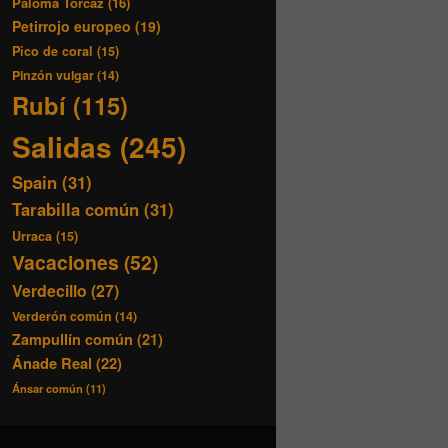
Paloma Torcaz
(16)
Petirrojo europeo
(19)
Pico de coral
(15)
Pinzón vulgar
(14)
Rubí
(115)
Salidas
(245)
Spain
(31)
Tarabilla común
(31)
Urraca
(15)
Vacaciones
(52)
Verdecillo
(27)
Verderón común
(14)
Zampullín común
(21)
Ánade Real
(22)
Ánsar común
(11)