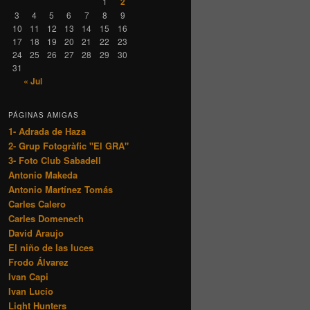
1
2
3
4
5
6
7
8
9
10
11
12
13
14
15
16
17
18
19
20
21
22
23
24
25
26
27
28
29
30
31
« Jul
PÁGINAS AMIGAS
1- Adrada de Haza
2- Grup Fotogràfic "El GRA"
3- Foto Club Sabadell
Antonio Makeda
Antonio Martínez Tomás
Carles Calero
Carles Domenech
David Araujo
El niño de las luces
Frodo Álvarez
Ivan Capi
Ivan Lucío
Light Hunters