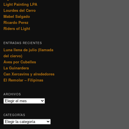
Light Painting LPA
Lourdes del Cerro
Mabel Salgado
Ricardo Perez
Riders of Light
ENTRADAS RECIENTES
Luna llena de julio (llamada
del ciervo)
Aves por Cubelles
La Guinardera
Can Xercavins y alrededores
El Remolar – Filipinas
ARCHIVOS
Archivos
CATEGORÍAS
Categorías