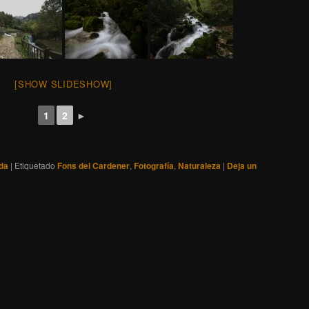
[SHOW SLIDESHOW]
1
2
►
ida
|
Etiquetado
Fons del Cardener
,
Fotografía
,
Naturaleza
|
Deja un