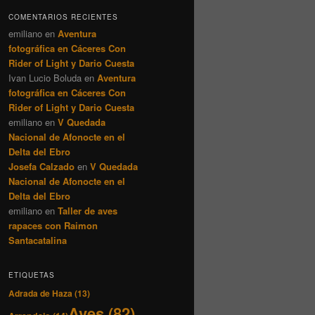
COMENTARIOS RECIENTES
emiliano
en
Aventura
fotográfica en Cáceres Con
Rider of Light y Dario Cuesta
Ivan Lucio Boluda
en
Aventura
fotográfica en Cáceres Con
Rider of Light y Dario Cuesta
emiliano
en
V Quedada
Nacional de Afonocte en el
Delta del Ebro
Josefa Calzado
en
V Quedada
Nacional de Afonocte en el
Delta del Ebro
emiliano
en
Taller de aves
rapaces con Raimon
Santacatalina
ETIQUETAS
Adrada de Haza
(13)
Aves
(82)