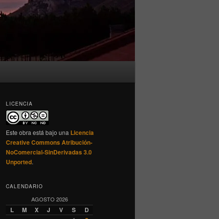
LICENCIA
Este obra está bajo una
Licencia
Creative Commons Atribución-
NoComercial-SinDerivadas 3.0
Unported
.
CALENDARIO
AGOSTO 2026
L
M
X
J
V
S
D