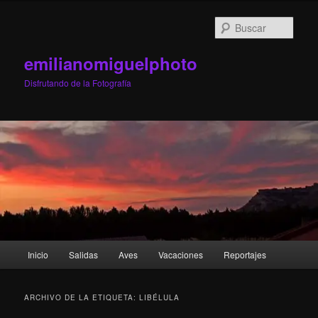
Ir
Ir
al
al
Busc
contenido
contenido
principal
secundario
emilianomiguelphoto
Disfrutando de la Fotografía
Menú
Inicio
Salidas
Aves
Vacaciones
Reportajes
principal
ARCHIVO DE LA ETIQUETA:
LIBÉLULA