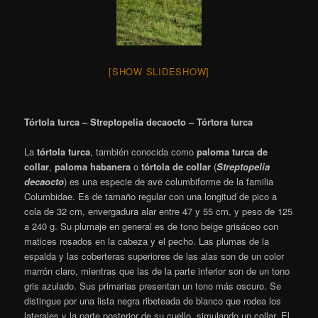
[SHOW SLIDESHOW]
Tórtola turca – Streptopelia decaocto – Tórtora turca
La
tórtola turca
,​ también conocida como
paloma turca de
collar
,
paloma habanera
o
tórtola de collar
(
Streptopelia
decaocto
) es una especie de ave columbiforme de la familia
Columbidae.​ Es de tamaño regular con una longitud de pico a
cola de 32 cm, envergadura alar entre 47 y 55 cm, y peso de 125
a 240 g. Su plumaje en general es de tono beige grisáceo con
matices rosados en la cabeza y el pecho. Las plumas de la
espalda y las coberteras superiores de las alas son de un color
marrón claro, mientras que las de la parte inferior son de un tono
gris azulado. Sus primarias presentan un tono más oscuro. Se
distingue por una lista negra ribeteada de blanco que rodea los
laterales y la parte posterior de su cuello, simulando un collar. El