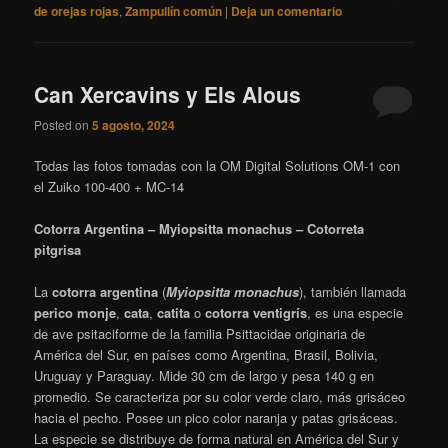
de orejas rojas
,
Zampullín común
|
Deja un comentario
Can Xercavins y Els Alous
Posted on
5 agosto, 2024
Todas las fotos tomadas con la OM Digital Solutions OM-1 con
el Zuiko 100-400 + MC-14
Cotorra Argentina – Myiopsitta monachus – Cotorreta
pitgrisa
La
cotorra argentina
(
Myiopsitta monachus
),
también llamada
perico monje
,
cata
,
catita
o
cotorra ventigrís
, es una especie
de ave psitaciforme de la familia Psittacidae originaria de
América del Sur, en países como Argentina, Brasil, Bolivia,
Uruguay y Paraguay. Mide 30 cm de largo y pesa 140 g en
promedio. Se caracteriza por su color verde claro, más grisáceo
hacia el pecho. Posee un pico color naranja y patas grisáceas.
La especie se distribuye de forma natural en América del Sur y