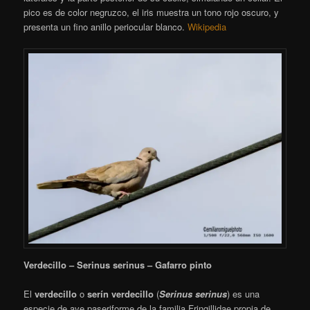
pico es de color negruzco, el iris muestra un tono rojo oscuro, y
presenta un fino anillo periocular blanco.
Wikipedia
Verdecillo – Serinus serinus – Gafarro pinto
El
verdecillo
o
serín verdecillo
(
Serinus serinus
)
es una
especie de ave paseriforme de la familia Fringillidae propia de