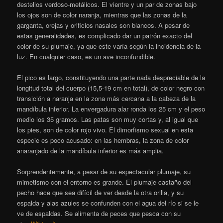
destellos verdoso-metálicos. El vientre y un par de zonas bajo
los ojos son de color naranja, mientras que las zonas de la
garganta, orejas y orificios nasales son blancos. A pesar de
estas generalidades, es complicado dar un patrón exacto del
color de su plumaje, ya que este varía según la incidencia de la
luz. En cualquier caso, es un ave inconfundible.
El pico es largo, constituyendo una parte nada despreciable de la
longitud total del cuerpo (15,5-19 cm en total), de color negro con
transición a naranja en la zona más cercana a la cabeza de la
mandíbula inferior. La envergadura alar ronda los 25 cm y el peso
medio los 35 gramos.
​ Las patas son muy cortas y, al igual que
los pies, son de color rojo vivo. El dimorfismo sexual en esta
especie es poco acusado: en las hembras, la zona de color
anaranjado de la mandíbula inferior es más amplia.
Sorprendentemente, a pesar de su espectacular plumaje, su
mimetismo con el entorno es grande. El plumaje castaño del
pecho hace que sea difícil de ver desde la otra orilla, y su
espalda y alas azules se confunden con el agua del río si se le
ve de espaldas. Se alimenta de peces que pesca con su