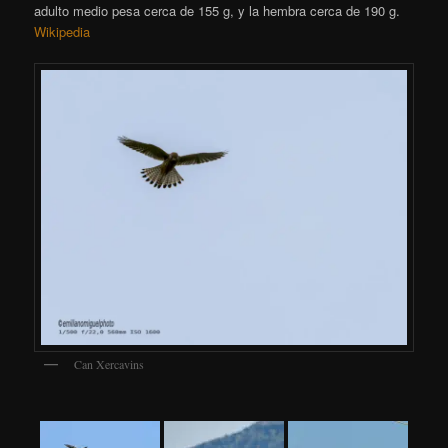
adulto medio pesa cerca de 155 g, y la hembra cerca de 190 g.
Wikipedia
Can Xercavins