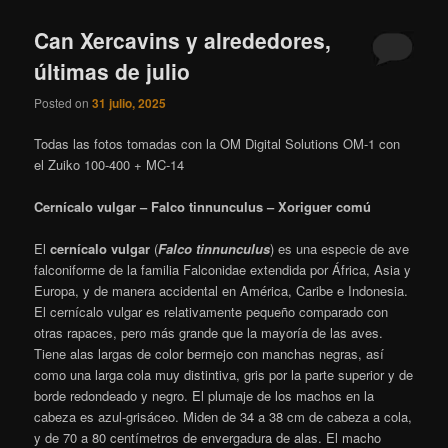
Can Xercavins y alrededores,
últimas de julio
Posted on
31 julio, 2025
Todas las fotos tomadas con la OM Digital Solutions OM-1 con
el Zuiko 100-400 + MC-14
Cernícalo vulgar – Falco tinnunculus – Xoriguer comú
El
cernícalo vulgar
​ (
Falco tinnunculus
) es una especie de ave
falconiforme de la familia Falconidae extendida por África, Asia y
Europa
​, y de manera accidental en América, Caribe e Indonesia.
El cernícalo vulgar es relativamente pequeño comparado con
otras rapaces, pero más grande que la mayoría de las aves.
Tiene alas largas de color bermejo con manchas negras, así
como una larga cola muy distintiva, gris por la parte superior y de
borde redondeado y negro. El plumaje de los machos en la
cabeza es azul-grisáceo. Miden de 34 a 38 cm de cabeza a cola,
y de 70 a 80 centímetros de envergadura de alas. El macho