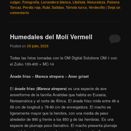
vulgar
,
Fotografía
,
Lavandera blanca
,
Libélula
,
Naturaleza
,
Paloma
Torcaz
,
Perdiz roja
,
Rubí
,
Salidas
,
Tórtola turca
,
Verdecillo
|
Deja un
comentario
Humedales del Molí Vermell
Posted on
29 julio, 2025
Todas las fotos tomadas con la OM Digital Solutions OM-1 con
el Zuiko 100-400 + MC-14
Ánade friso – Mareca strepera – Ànec griset
El
ánade friso
(
Mareca strepera
) es una especie de ave
anseriforme de la familia Anatidae que habita en Eurasia,
Norteamérica y el norte de África. El ánade friso mide entre 46 a
56 cm de longitud y 78-90 cm de envergadura. El macho es
ligeramente mayor que la hembra, con una media de peso
alrededor de 990 g frente a los 850 g de las hembras.
Es una
especie de plumaje poco llamativo. El macho presenta plumaje