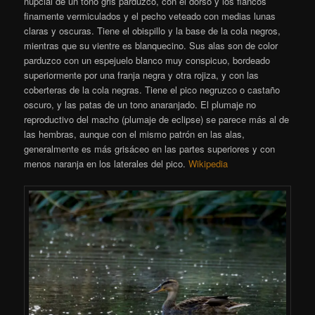
nupcial de un tono gris parduzco, con el dorso y los flancos
finamente vermiculados y el pecho veteado con medias lunas
claras y oscuras. Tiene el obispillo y la base de la cola negros,
mientras que su vientre es blanquecino. Sus alas son de color
parduzco con un espejuelo blanco muy conspicuo, bordeado
superiormente por una franja negra y otra rojiza, y con las
coberteras de la cola negras. Tiene el pico negruzco o castaño
oscuro, y las patas de un tono anaranjado. El plumaje no
reproductivo del macho (plumaje de eclipse) se parece más al de
las hembras, aunque con el mismo patrón en las alas,
generalmente es más grisáceo en las partes superiores y con
menos naranja en los laterales del pico.
Wikipedia