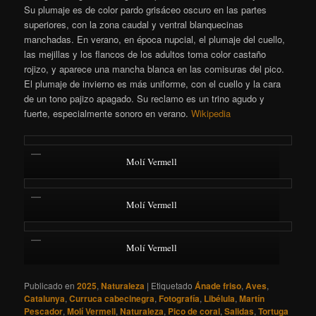
Su plumaje es de color pardo grisáceo oscuro en las partes
superiores, con la zona caudal y ventral blanquecinas
manchadas. En verano, en época nupcial, el plumaje del cuello,
las mejillas y los flancos de los adultos toma color castaño
rojizo, y aparece una mancha blanca en las comisuras del pico.
El plumaje de invierno es más uniforme, con el cuello y la cara
de un tono pajizo apagado. Su reclamo es un trino agudo y
fuerte, especialmente sonoro en verano.
Wikipedia
Molí Vermell
Molí Vermell
Molí Vermell
Publicado en
2025
,
Naturaleza
|
Etiquetado
Ánade friso
,
Aves
,
Catalunya
,
Curruca cabecinegra
,
Fotografía
,
Libélula
,
Martín
Pescador
,
Molí Vermell
,
Naturaleza
,
Pico de coral
,
Salidas
,
Tortuga