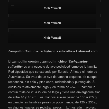
Molí Vermell
Molí Vermell
Molí Vermell
Zampullin Comun – Tachybaptus ruficollis – Cabusset comú
El
zampullín común
o
zampullín chico
(
Tachybaptus
ruficollis
)​ es una especie de ave podicipediforme de la familia
Podicipedidae que se extiende por Eurasia, África y el norte de
Australasia. Se trata de un ave de tamaño pequeño, de cuerpo
rechoncho, sin cola y pico corto, redondeado y puntiagudo. Su
cuello es relativamente largo y en forma de «S». El zampullín
común mide de 23 a 29 cm de largo y tiene una envergadura alar
de entre 40 y 45 cm. Los machos suelen pesar de 135 a 235 g;
en cambio las hembras pesan un poco menos, de 120 a 235 g;
en algunos lugares se registran pesos máximos aún mayores.