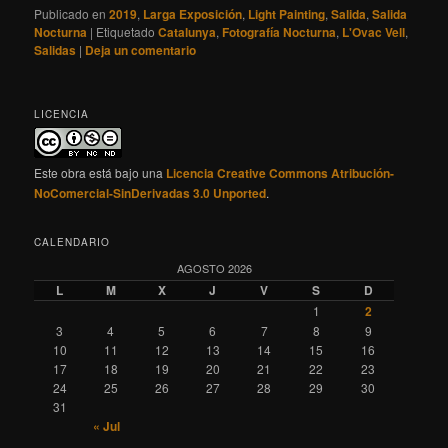
Publicado en
2019
,
Larga Exposición
,
Light Painting
,
Salida
,
Salida
Nocturna
|
Etiquetado
Catalunya
,
Fotografía Nocturna
,
L'Ovac Vell
,
Salidas
|
Deja un comentario
LICENCIA
Este obra está bajo una
Licencia Creative Commons Atribución-
NoComercial-SinDerivadas 3.0 Unported
.
CALENDARIO
AGOSTO 2026
L
M
X
J
V
S
D
1
2
3
4
5
6
7
8
9
10
11
12
13
14
15
16
17
18
19
20
21
22
23
24
25
26
27
28
29
30
31
« Jul