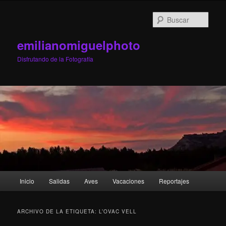
Ir
Ir
al
al
Busc
contenido
contenido
principal
secundario
emilianomiguelphoto
Disfrutando de la Fotografía
Menú
Inicio
Salidas
Aves
Vacaciones
Reportajes
principal
ARCHIVO DE LA ETIQUETA:
L’OVAC VELL