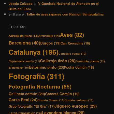
Josefa Calzado
en
V Quedada Nacional de Afonocte en el
Delta del Ebro
emiliano
en
Taller de aves rapaces con Raimon Santacatalina
ETIQUETAS
Aves
(82)
Adrada de Haza
(13)
Arrendajo
(14)
Barcelona
(40)
Burgos
(19)
Can Xercavins
(16)
Catalunya
(196)
Cernícalo vulgar
(10)
Colirrojo tizón
(28)
Cigüeñuela común
(11)
Cormorán grande
(11)
Estornino pinto
(23)
Focha común
(18)
El Remolar
(10)
Fotografía
(311)
Fotografía Nocturna
(65)
Gallineta común
(20)
Garceta Común
(19)
Garza Real
(24)
Gorrión Común
(11)
Gorrión molinero
(11)
Jilguero europeo
(29)
Grup fotogràfic "El Gra"
(17)
Lavandera blanca
(28)
Larga Exposición
(14)