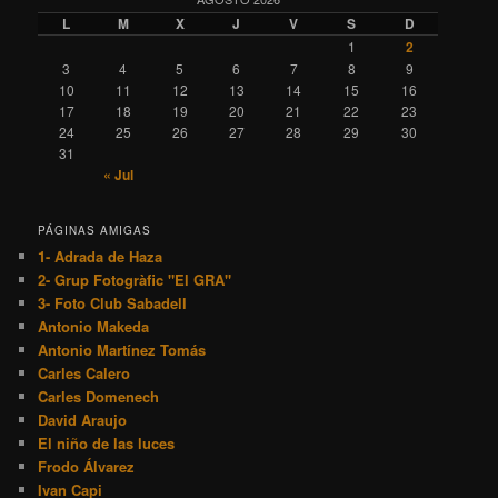
L
M
X
J
V
S
D
1
2
3
4
5
6
7
8
9
10
11
12
13
14
15
16
17
18
19
20
21
22
23
24
25
26
27
28
29
30
31
« Jul
PÁGINAS AMIGAS
1- Adrada de Haza
2- Grup Fotogràfic "El GRA"
3- Foto Club Sabadell
Antonio Makeda
Antonio Martínez Tomás
Carles Calero
Carles Domenech
David Araujo
El niño de las luces
Frodo Álvarez
Ivan Capi