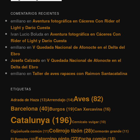
COMENTARIOS RECIENTES
emiliano
en
Aventura fotográfica en Cáceres Con Rider of
Light y Dario Cuesta
Ivan Lucio Boluda
en
Aventura fotográfica en Cáceres Con
Rider of Light y Dario Cuesta
emiliano
en
V Quedada Nacional de Afonocte en el Delta del
Ebro
Josefa Calzado
en
V Quedada Nacional de Afonocte en el
Delta del Ebro
emiliano
en
Taller de aves rapaces con Raimon Santacatalina
ETIQUETAS
Aves
(82)
Adrada de Haza
(13)
Arrendajo
(14)
Barcelona
(40)
Burgos
(19)
Can Xercavins
(16)
Catalunya
(196)
Cernícalo vulgar
(10)
Colirrojo tizón
(28)
Cigüeñuela común
(11)
Cormorán grande
(11)
Estornino pinto
(23)
Focha común
(18)
El Remolar
(10)