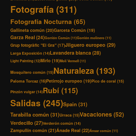
Fotografía
(311)
Fotografía Nocturna
(65)
Gallineta común
(20)
Garceta Común
(19)
Garza Real
(24)
Gorrión Común
(11)
Gorrión molinero
(11)
Jilguero europeo
(29)
Grup fotogràfic "El Gra"
(17)
Lavandera blanca
(28)
Larga Exposición
(14)
Mirlo
(19)
Light Painting
(12)
Molí Vermell
(11)
Naturaleza
(193)
Mosquitero común
(15)
Petirrojo europeo
(19)
Paloma Torcaz
(16)
Pico de coral
(15)
Rubí
(115)
Pinzón vulgar
(14)
Salidas
(245)
Spain
(31)
Vacaciones
(52)
Tarabilla común
(31)
Urraca
(15)
Verdecillo
(27)
Verderón común
(14)
Ánade Real
(22)
Zampullín común
(21)
Ánsar común
(11)