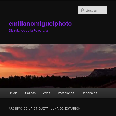
Ir
Ir
al
al
Busc
contenido
contenido
principal
secundario
emilianomiguelphoto
Disfrutando de la Fotografía
Menú
Inicio
Salidas
Aves
Vacaciones
Reportajes
principal
ARCHIVO DE LA ETIQUETA:
LUNA DE ESTURIÓN