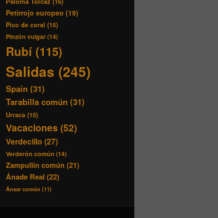
Paloma Torcaz
(16)
Petirrojo europeo
(19)
Pico de coral
(15)
Pinzón vulgar
(14)
Rubí
(115)
Salidas
(245)
Spain
(31)
Tarabilla común
(31)
Urraca
(15)
Vacaciones
(52)
Verdecillo
(27)
Verderón común
(14)
Zampullín común
(21)
Ánade Real
(22)
Ánsar común
(11)