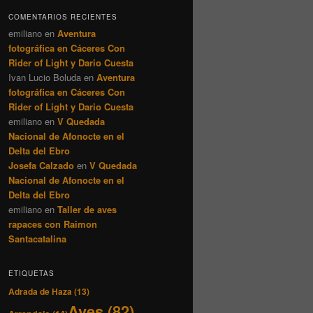
COMENTARIOS RECIENTES
emiliano
en
Aventura
fotográfica en Cáceres Con
Rider of Light y Dario Cuesta
Ivan Lucio Boluda
en
Aventura
fotográfica en Cáceres Con
Rider of Light y Dario Cuesta
emiliano
en
V Quedada
Nacional de Afonocte en el
Delta del Ebro
Josefa Calzado
en
V Quedada
Nacional de Afonocte en el
Delta del Ebro
emiliano
en
Taller de aves
rapaces con Raimon
Santacatalina
ETIQUETAS
Adrada de Haza
(13)
Aves
(82)