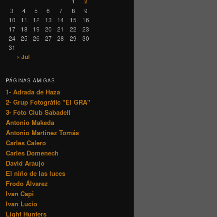
1
2
3
4
5
6
7
8
9
10
11
12
13
14
15
16
17
18
19
20
21
22
23
24
25
26
27
28
29
30
31
« Jul
PÁGINAS AMIGAS
1- Adrada de Haza
2- Grup Fotogràfic "El GRA"
3- Foto Club Sabadell
Antonio Makeda
Antonio Martínez Tomás
Carles Calero
Carles Domenech
David Araujo
El niño de las luces
Frodo Álvarez
Ivan Capi
Ivan Lucío
Light Hunters