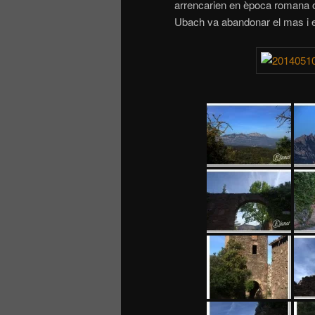
arrencarien en època romana o vi
Ubach va abandonar el mas i e