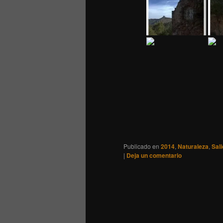
Publicado en
2014
,
Naturaleza
,
Sal
|
Deja un comentario