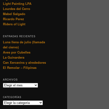
Light Painting LPA
Lourdes del Cerro
Mabel Salgado
Ricardo Perez
Riders of Light
ENTRADAS RECIENTES
Luna llena de julio (llamada
del ciervo)
Aves por Cubelles
La Guinardera
Can Xercavins y alrededores
El Remolar – Filipinas
ARCHIVOS
Archivos
CATEGORÍAS
Categorías