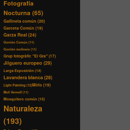
Fotografía
Nocturna
(65)
Gallineta común
(20)
Garceta Común
(19)
Garza Real
(24)
Gorrión Común
(11)
Gorrión molinero
(11)
Grup fotogràfic "El Gra"
(17)
Jilguero europeo
(29)
Larga Exposición
(14)
Lavandera blanca
(28)
Mirlo
(19)
Light Painting
(12)
Molí Vermell
(11)
Mosquitero común
(15)
Naturaleza
(193)