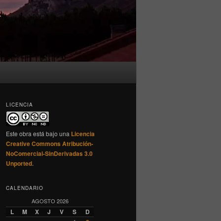
LICENCIA
Este obra está bajo una
Licencia
Creative Commons Atribución-
NoComercial-SinDerivadas 3.0
Unported
.
CALENDARIO
AGOSTO 2026
L
M
X
J
V
S
D