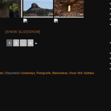
[SHOW SLIDESHOW]
1
2
...
4
►
ida
|
Etiquetado
Catalunya
,
Fotografía
,
Naturaleza
,
Ovac Vell
,
Salidas