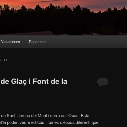
Vacaciones
Reportajes
VELL
 de Glaç i Font de la
l de Sant Llorenç del Munt i serra de l’Obac. Està
’hi poden veure edificis i ruïnes d’època diferent, que