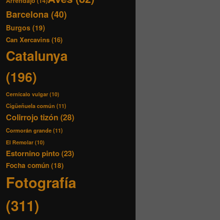
Arrendajo
(14)
Barcelona
(40)
Burgos
(19)
Can Xercavins
(16)
Catalunya
(196)
Cernícalo vulgar
(10)
Cigüeñuela común
(11)
Colirrojo tizón
(28)
Cormorán grande
(11)
El Remolar
(10)
Estornino pinto
(23)
Focha común
(18)
Fotografía
(311)